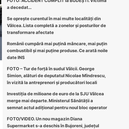
FOTO: ACCIDENT CUMPLIT la BUDEȘTI. Victima
a decedat…
Se oprește curentul în mai multe localități din
Vâlcea. Lista completă a zonelor și posturilor de
transformare afectate
Românii cumpără mai puțină mâncare, mai puțin
combustibil și mai puține produse. Ce arată noile
date INS
FOTO – Tur de forță în sudul Vâlcii. George
Simion, alături de deputatul Nicolae Mîndrescu,
în vizită la antreprenori și producători locali
Investiția de milioane de euro de la SJU Vâlcea
merge mai departe. Ministerul Sănătății a
semnat actul adițional pentru noul bloc operator
FOTO/VIDEO. Un nou magazin Diana
Supermarket s-a deschis în Bujoreni, județul