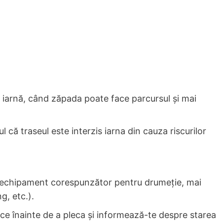
de iarnă, când zăpada poate face parcursul și mai
l că traseul este interzis iarna din cauza riscurilor
ai echipament corespunzător pentru drumeție, mai
g, etc.).
gice înainte de a pleca și informează-te despre starea