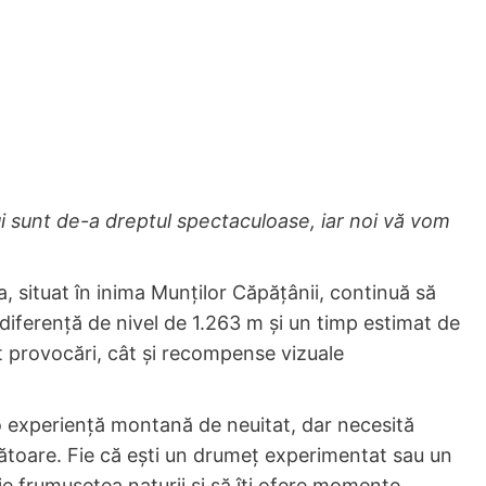
 sunt de-a dreptul spectaculoase, iar noi vă vom
situat în inima Munților Căpățânii, continuă să
 diferență de nivel de 1.263 m și un timp estimat de
ât provocări, cât și recompense vizuale
 experiență montană de neuitat, dar necesită
rătoare. Fie că ești un drumeț experimentat sau un
e frumusețea naturii și să îți ofere momente