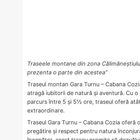
Traseele montane din zona Călimăneștiului
prezenta o parte din acestea”
Traseul montan Gara Turnu – Cabana Cozia, 
atragă iubitorii de natură și aventură. Cu o
parcurs între 5 și 5½ ore, traseul oferă at
extraordinare.
Traseul Gara Turnu – Cabana Cozia oferă o
pregătire și respect pentru natura înconju
începător, acest traseu promite să dezvălui