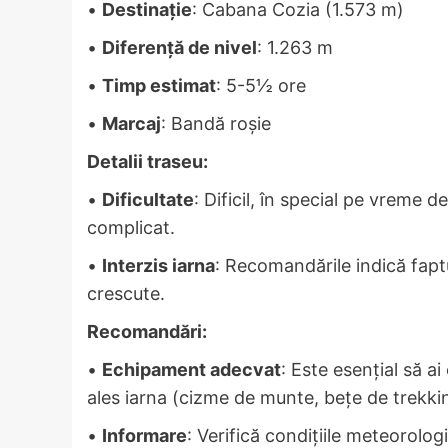
•
Destinație
: Cabana Cozia (1.573 m)
•
Diferență de nivel
: 1.263 m
•
Timp estimat
: 5-5½ ore
•
Marcaj
: Bandă roșie
Detalii traseu:
•
Dificultate
: Dificil, în special pe vreme 
complicat.
•
Interzis iarna
: Recomandările indică faptu
crescute.
Recomandări:
•
Echipament adecvat
: Este esențial să 
ales iarna (cizme de munte, bețe de trekkin
•
Informare
: Verifică condițiile meteorolo