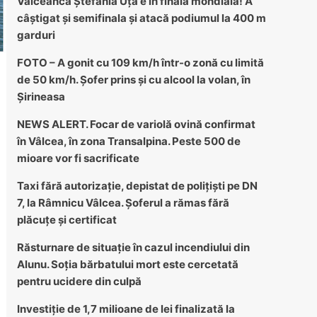
Vâlceanca Ștefania Uță e în finala mondială! A
câștigat și semifinala și atacă podiumul la 400 m
garduri
FOTO – A gonit cu 109 km/h într-o zonă cu limită
de 50 km/h. Șofer prins și cu alcool la volan, în
Șirineasa
NEWS ALERT. Focar de variolă ovină confirmat
în Vâlcea, în zona Transalpina. Peste 500 de
mioare vor fi sacrificate
Taxi fără autorizație, depistat de polițiști pe DN
7, la Râmnicu Vâlcea. Șoferul a rămas fără
plăcuțe și certificat
Răsturnare de situație în cazul incendiului din
Alunu. Soția bărbatului mort este cercetată
pentru ucidere din culpă
Investiție de 1,7 milioane de lei finalizată la