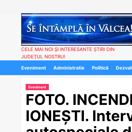
Skip
to
content
CELE MAI NOI ȘI INTERESANTE ȘTIRI DIN
JUDEȚUL NOSTRU!
Eveniment
Administratie
Politică
Dezvalu
Eveniment
FOTO. INCENDI
IONEȘTI. Interv
autospeciale 