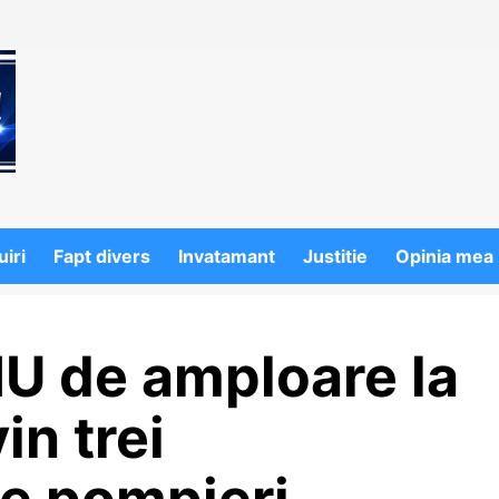
iri
Fapt divers
Invatamant
Justitie
Opinia mea
U de amploare la
in trei
de pompieri…