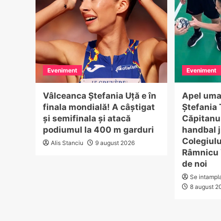
Eveniment
Eveniment
Vâlceanca Ștefania Uță e în
Apel uma
finala mondială! A câștigat
Ștefania 
și semifinala și atacă
Căpitanul
podiumul la 400 m garduri
handbal j
Colegiulu
Alis Stanciu
9 august 2026
Râmnicu 
de noi
Se intampl
8 august 2