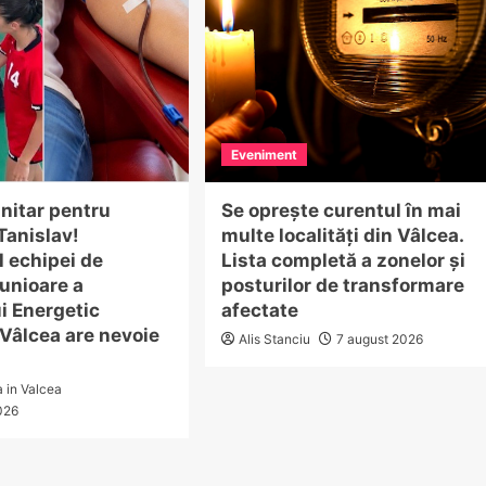
Eveniment
nitar pentru
Se oprește curentul în mai
Tanislav!
multe localități din Vâlcea.
 echipei de
Lista completă a zonelor și
unioare a
posturilor de transformare
i Energetic
afectate
Vâlcea are nevoie
Alis Stanciu
7 august 2026
a in Valcea
026