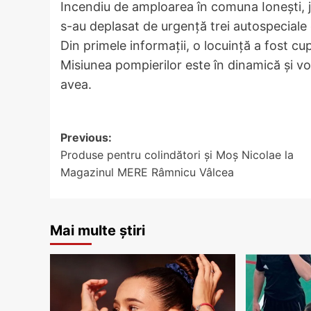
Incendiu de amploarea în comuna Ionești, ju
s-au deplasat de urgență trei autospeciale
Din primele informații, o locuință a fost cu
Misiunea pompierilor este în dinamică și 
avea.
Post
Previous:
Produse pentru colindători și Moș Nicolae la
navigation
Magazinul MERE Râmnicu Vâlcea
Mai multe știri