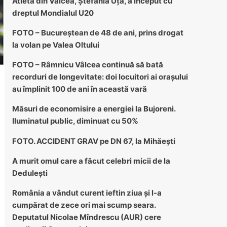
Atleta din Vâlcea, Ștefania Uță, a început cu
dreptul Mondialul U20
FOTO – Bucureștean de 48 de ani, prins drogat
la volan pe Valea Oltului
FOTO – Râmnicu Vâlcea continuă să bată
recorduri de longevitate: doi locuitori ai orașului
au împlinit 100 de ani în această vară
Măsuri de economisire a energiei la Bujoreni.
Iluminatul public, diminuat cu 50%
FOTO. ACCIDENT GRAV pe DN 67, la Mihăești
A murit omul care a făcut celebri micii de la
Dedulești
România a vândut curent ieftin ziua și l-a
cumpărat de zece ori mai scump seara.
Deputatul Nicolae Mîndrescu (AUR) cere