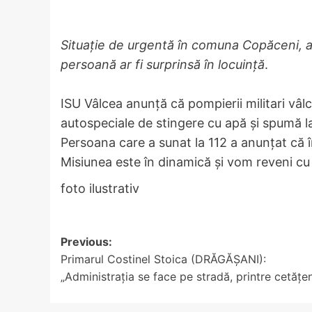
Situație de urgentă în comuna Copăceni, ac
persoană ar fi surprinsă în locuință
.
ISU Vâlcea anunță că pompierii militari vâlce
autospeciale de stingere cu apă și spumă la
Persoana care a sunat la 112 a anunțat că î
Misiunea este în dinamică și vom reveni c
foto ilustrativ
Post
Previous:
Primarul Costinel Stoica (DRĂGĂȘANI):
navigation
„Administrația se face pe stradă, printre cetățen