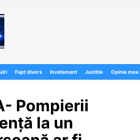
iri
Fapt divers
Invatamant
Justitie
Opinia mea
 Pompierii
ență la un
soană ar fi