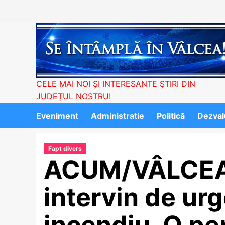
Skip
to
content
CELE MAI NOI ȘI INTERESANTE ȘTIRI DIN
JUDEȚUL NOSTRU!
Eveniment
Administratie
Politică
Dezvalu
Fapt divers
ACUM/VÂLCEA-
intervin de urg
incendiu. O per