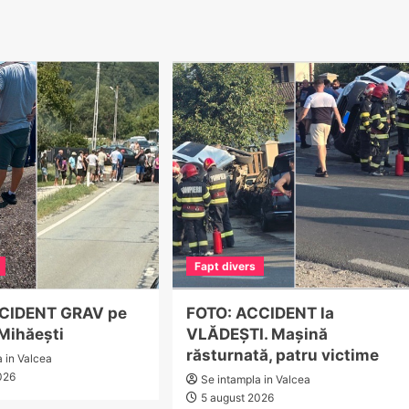
Fapt divers
CCIDENT GRAV pe
FOTO: ACCIDENT la
 Mihăești
VLĂDEȘTI. Mașină
răsturnată, patru victime
a in Valcea
026
Se intampla in Valcea
5 august 2026