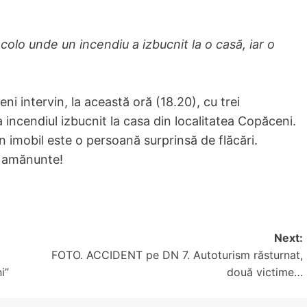
olo unde un incendiu a izbucnit la o casă, iar o
ni intervin, la această oră (18.20), cu trei
 incendiul izbucnit la casa din localitatea Copăceni.
n imobil este o persoană surprinsă de flăcări.
u amănunte!
Next:
FOTO. ACCIDENT pe DN 7. Autoturism răsturnat,
i”
două victime…