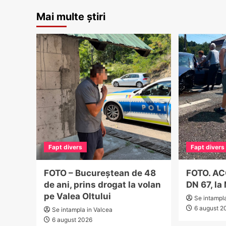
Mai multe știri
Fapt divers
Fapt divers
FOTO – Bucureștean de 48
FOTO. A
de ani, prins drogat la volan
DN 67, la
pe Valea Oltului
Se intampl
6 august 2
Se intampla in Valcea
6 august 2026