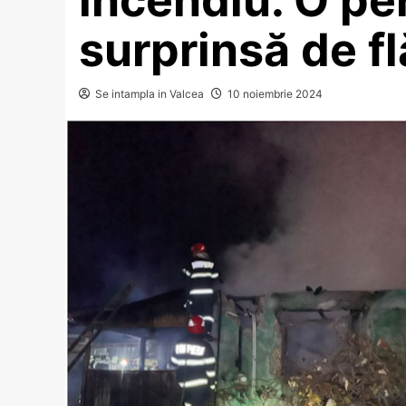
surprinsă de fl
Se intampla in Valcea
10 noiembrie 2024