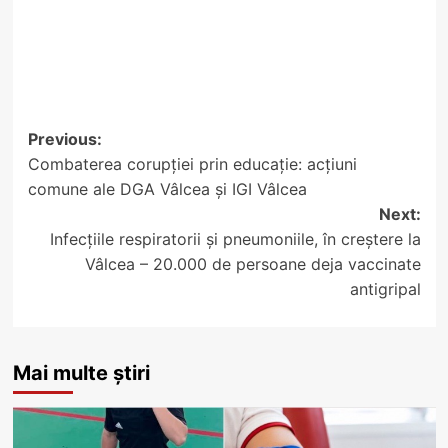
Post
Previous:
Combaterea corupției prin educație: acțiuni
navigation
comune ale DGA Vâlcea și IGI Vâlcea
Next:
Infecțiile respiratorii și pneumoniile, în creștere la
Vâlcea – 20.000 de persoane deja vaccinate
antigripal
Mai multe știri