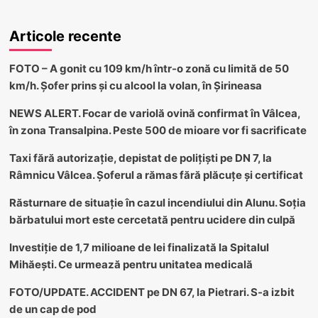
Articole recente
FOTO – A gonit cu 109 km/h într-o zonă cu limită de 50
km/h. Șofer prins și cu alcool la volan, în Șirineasa
NEWS ALERT. Focar de variolă ovină confirmat în Vâlcea,
în zona Transalpina. Peste 500 de mioare vor fi sacrificate
Taxi fără autorizație, depistat de polițiști pe DN 7, la
Râmnicu Vâlcea. Șoferul a rămas fără plăcuțe și certificat
Răsturnare de situație în cazul incendiului din Alunu. Soția
bărbatului mort este cercetată pentru ucidere din culpă
Investiție de 1,7 milioane de lei finalizată la Spitalul
Mihăești. Ce urmează pentru unitatea medicală
FOTO/UPDATE. ACCIDENT pe DN 67, la Pietrari. S-a izbit
de un cap de pod