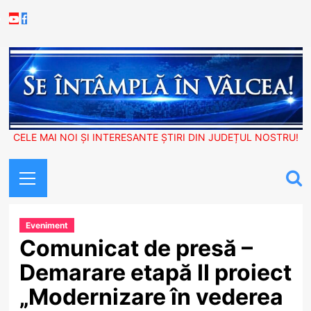
Skip
Youtube
Facebook
to
content
CELE MAI NOI ȘI INTERESANTE ȘTIRI DIN JUDEȚUL NOSTRU!
Primary
Menu
Eveniment
Comunicat de presă –
Demarare etapă II proiect
„Modernizare în vederea