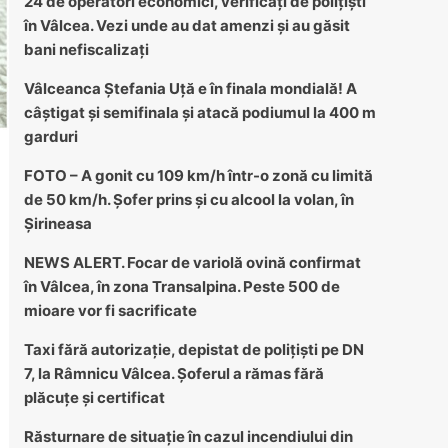
24 de operatori economici, verificați de polițiști
în Vâlcea. Vezi unde au dat amenzi și au găsit
bani nefiscalizați
Vâlceanca Ștefania Uță e în finala mondială! A
câștigat și semifinala și atacă podiumul la 400 m
garduri
FOTO – A gonit cu 109 km/h într-o zonă cu limită
de 50 km/h. Șofer prins și cu alcool la volan, în
Șirineasa
NEWS ALERT. Focar de variolă ovină confirmat
în Vâlcea, în zona Transalpina. Peste 500 de
mioare vor fi sacrificate
Taxi fără autorizație, depistat de polițiști pe DN
7, la Râmnicu Vâlcea. Șoferul a rămas fără
plăcuțe și certificat
Răsturnare de situație în cazul incendiului din