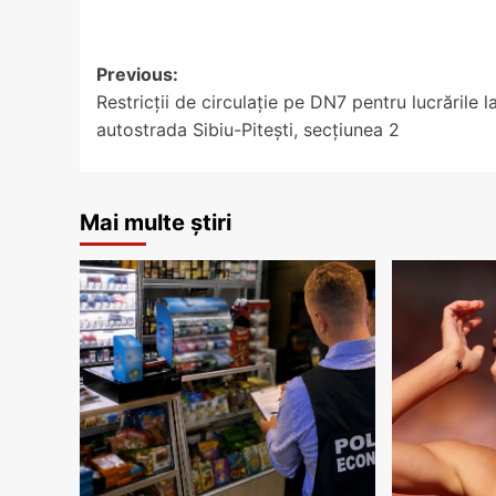
Post
Previous:
Restricții de circulație pe DN7 pentru lucrările l
navigation
autostrada Sibiu-Pitești, secțiunea 2
Mai multe știri