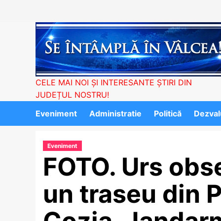
Skip
to
content
CELE MAI NOI ȘI INTERESANTE ȘTIRI DIN
JUDEȚUL NOSTRU!
Eveniment
Administratie
Politică
Dezvalu
Eveniment
FOTO. Urs obse
un traseu din 
Cozia. Jandarm