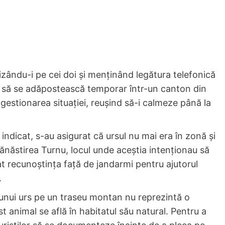
izându-i pe cei doi și menținând legătura telefonică
să se adăpostească temporar într-un canton din
u gestionarea situației, reușind să-i calmeze până la
 indicat, s-au asigurat că ursul nu mai era în zonă și
 Mănăstirea Turnu, locul unde aceștia intenționau să
imat recunoștința față de jandarmi pentru ajutorul
.
unui urs pe un traseu montan nu reprezintă o
st animal se află în habitatul său natural. Pentru a