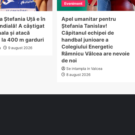
Eveniment
 Ștefania Uță e în
Apel umanitar pentru
ndială! A câștigat
Ștefania Tanislav!
nala și atacă
Căpitanul echipei de
 la 400 m garduri
handbal junioare a
Colegiului Energetic
u
9 august 2026
Râmnicu Vâlcea are nevoie
de noi
Se intampla in Valcea
8 august 2026