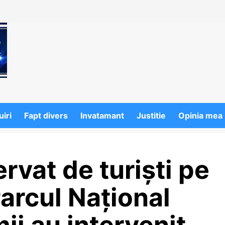
iri
Fapt divers
Invatamant
Justitie
Opinia mea
rvat de turiști pe
Parcul Național
ii au intervenit