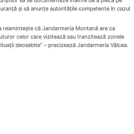
riștilor să se documenteze înainte de a pleca pe
uranță și să anunțe autoritățile competente în cazul
a reamintește că Jandarmeria Montană are ca
 tuturor celor care vizitează sau tranzitează zonele
ituații deosebite” – precizează Jandarmeria Vâlcea.