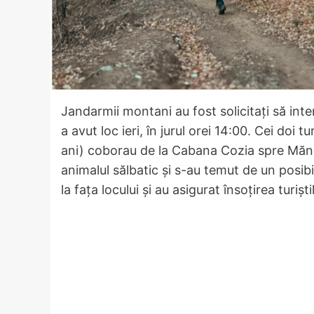
Jandarmii montani au fost solicitați să inter
a avut loc ieri, în jurul orei 14:00. Cei doi
ani) coborau de la Cabana Cozia spre Mănă
animalul sălbatic și s-au temut de un posibil
la fața locului și au asigurat însoțirea turiș