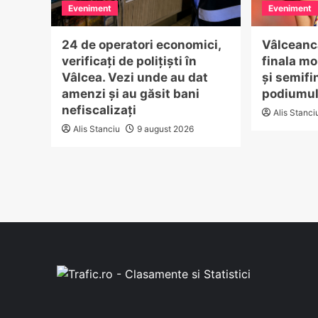
Eveniment
Eveniment
24 de operatori economici,
Vâlceanca
verificați de polițiști în
finala mo
Vâlcea. Vezi unde au dat
și semifi
amenzi și au găsit bani
podiumul
nefiscalizați
Alis Stanci
Alis Stanciu
9 august 2026