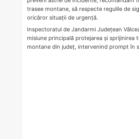
preveni astfel de incidente, recomandăm tu
trasee montane, să respecte regulile de sig
oricăror situații de urgență.
Inspectoratul de Jandarmi Județean Vâlce
misiune principală protejarea și sprijinirea
montane din județ, intervenind prompt în s