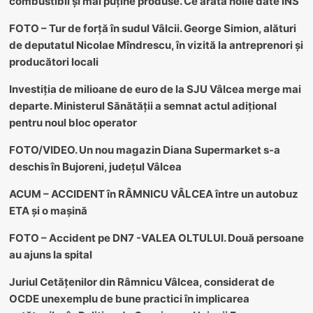
combustibil și mai puține produse. Ce arată noile date INS
FOTO – Tur de forță în sudul Vâlcii. George Simion, alături
de deputatul Nicolae Mîndrescu, în vizită la antreprenori și
producători locali
Investiția de milioane de euro de la SJU Vâlcea merge mai
departe. Ministerul Sănătății a semnat actul adițional
pentru noul bloc operator
FOTO/VIDEO. Un nou magazin Diana Supermarket s-a
deschis în Bujoreni, județul Vâlcea
ACUM – ACCIDENT în RÂMNICU VÂLCEA între un autobuz
ETA și o mașină
FOTO – Accident pe DN7 -VALEA OLTULUI. Două persoane
au ajuns la spital
Juriul Cetățenilor din Râmnicu Vâlcea, considerat de
OCDE unexemplu de bune practici în implicarea