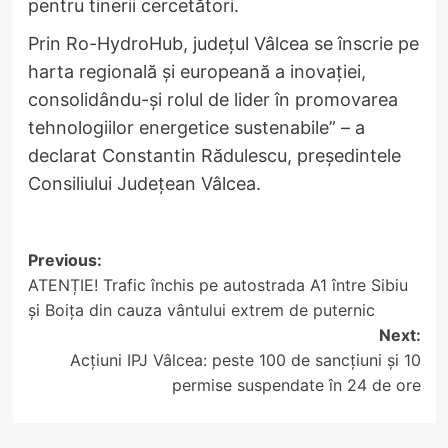
pentru tinerii cercetători.
Prin Ro-HydroHub, județul Vâlcea se înscrie pe
harta regională și europeană a inovației,
consolidându-și rolul de lider în promovarea
tehnologiilor energetice sustenabile” – a
declarat Constantin Rădulescu, președintele
Consiliului Județean Vâlcea.
Post
Previous:
ATENȚIE! Trafic închis pe autostrada A1 între Sibiu
navigation
și Boița din cauza vântului extrem de puternic
Next:
Acțiuni IPJ Vâlcea: peste 100 de sancțiuni și 10
permise suspendate în 24 de ore