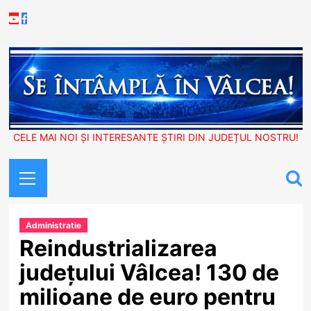
Skip
Youtube
Facebook
to
content
CELE MAI NOI ȘI INTERESANTE ȘTIRI DIN JUDEȚUL NOSTRU!
Primary
Menu
Administratie
Reindustrializarea
județului Vâlcea! 130 de
milioane de euro pentru