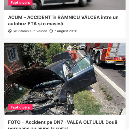
Fapt divers
ACUM – ACCIDENT în RÂMNICU VÂLCEA între un
autobuz ETA și o mașină
Se intampla in Valcea
7 august 2026
Fapt divers
FOTO – Accident pe DN7 -VALEA OLTULUI. Două
persoane au ajuns la spital