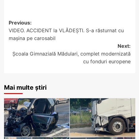
Post
Previous:
VIDEO. ACCIDENT la VLĂDEȘTI. S-a răsturnat cu
navigation
mașina pe carosabil
Next:
Școala Gimnazială Mădulari, complet modernizată
cu fonduri europene
Mai multe știri