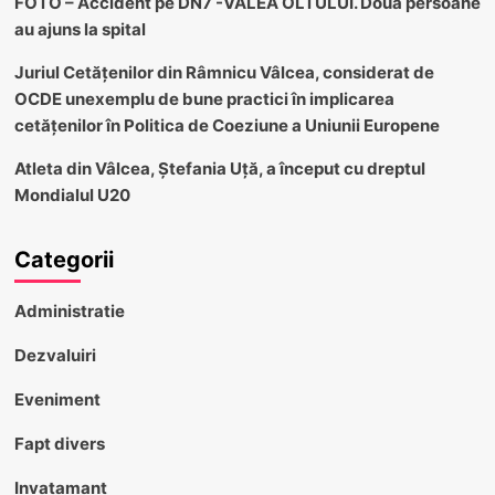
FOTO – Accident pe DN7 -VALEA OLTULUI. Două persoane
au ajuns la spital
Juriul Cetățenilor din Râmnicu Vâlcea, considerat de
OCDE unexemplu de bune practici în implicarea
cetățenilor în Politica de Coeziune a Uniunii Europene
Atleta din Vâlcea, Ștefania Uță, a început cu dreptul
Mondialul U20
Categorii
Administratie
Dezvaluiri
Eveniment
Fapt divers
Invatamant