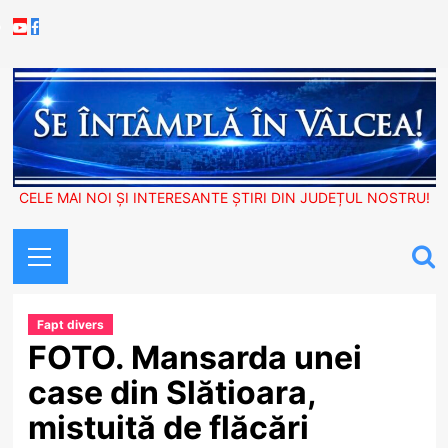
Skip
Youtube
Facebook
to
content
CELE MAI NOI ȘI INTERESANTE ȘTIRI DIN JUDEȚUL NOSTRU!
Primary
Menu
Fapt divers
FOTO. Mansarda unei
case din Slătioara,
mistuită de flăcări