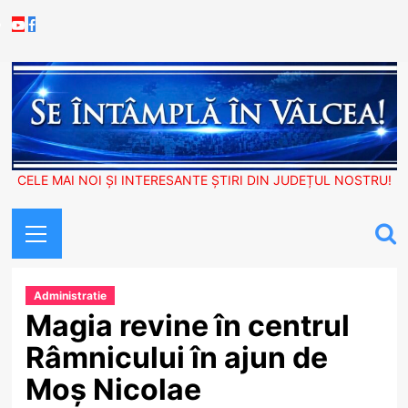
Skip
Youtube
Facebook
to
content
CELE MAI NOI ȘI INTERESANTE ȘTIRI DIN JUDEȚUL NOSTRU!
Primary
Menu
Administratie
Magia revine în centrul
Râmnicului în ajun de
Moș Nicolae