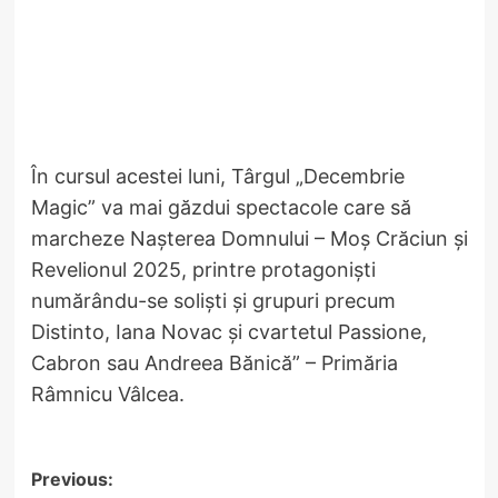
În cursul acestei luni, Târgul „Decembrie
Magic” va mai găzdui spectacole care să
marcheze Nașterea Domnului – Moș Crăciun și
Revelionul 2025, printre protagoniști
numărându-se soliști și grupuri precum
Distinto, Iana Novac și cvartetul Passione,
Cabron sau Andreea Bănică” – Primăria
Râmnicu Vâlcea.
Post
Previous: