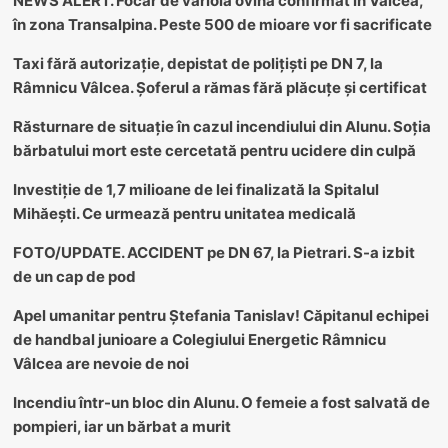
NEWS ALERT. Focar de variolă ovină confirmat în Vâlcea,
în zona Transalpina. Peste 500 de mioare vor fi sacrificate
Taxi fără autorizație, depistat de polițiști pe DN 7, la
Râmnicu Vâlcea. Șoferul a rămas fără plăcuțe și certificat
Răsturnare de situație în cazul incendiului din Alunu. Soția
bărbatului mort este cercetată pentru ucidere din culpă
Investiție de 1,7 milioane de lei finalizată la Spitalul
Mihăești. Ce urmează pentru unitatea medicală
FOTO/UPDATE. ACCIDENT pe DN 67, la Pietrari. S-a izbit
de un cap de pod
Apel umanitar pentru Ștefania Tanislav! Căpitanul echipei
de handbal junioare a Colegiului Energetic Râmnicu
Vâlcea are nevoie de noi
Incendiu într-un bloc din Alunu. O femeie a fost salvată de
pompieri, iar un bărbat a murit