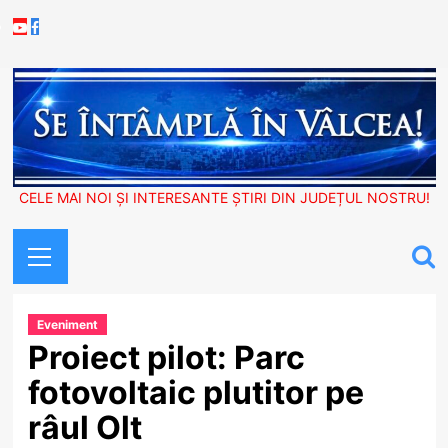
Skip
Youtube
Facebook
to
content
CELE MAI NOI ȘI INTERESANTE ȘTIRI DIN JUDEȚUL NOSTRU!
Primary
Menu
Eveniment
Proiect pilot: Parc
fotovoltaic plutitor pe
râul Olt