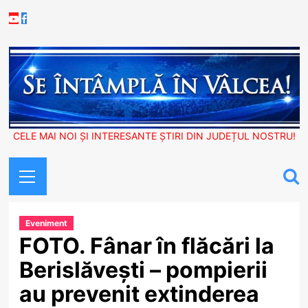
Skip
Youtube
Facebook
to
content
CELE MAI NOI ȘI INTERESANTE ȘTIRI DIN JUDEȚUL NOSTRU!
Primary
Menu
Eveniment
FOTO. Fânar în flăcări la
Berislăvești – pompierii
au prevenit extinderea