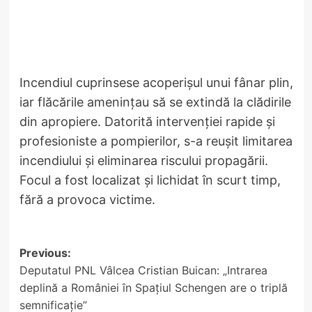
Incendiul cuprinsese acoperișul unui fânar plin,
iar flăcările amenințau să se extindă la clădirile
din apropiere. Datorită intervenției rapide și
profesioniste a pompierilor, s-a reușit limitarea
incendiului și eliminarea riscului propagării.
Focul a fost localizat și lichidat în scurt timp,
fără a provoca victime.
Post
Previous:
Deputatul PNL Vâlcea Cristian Buican: „Intrarea
navigation
deplină a României în Spațiul Schengen are o triplă
semnificație”