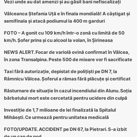
Vezi unde au dat amenzi și au găsit bani nefiscalizați
Vâlceanca Ștefania Uță e în finala mondială! A câștigat și
semifinala și atacă podiumul la 400 m garduri
FOTO – A gonit cu 109 km/h într-o zonă cu limită de 50
km/h. Șofer prins și cu alcool la volan, în Șirineasa
NEWS ALERT. Focar de variolă ovină confirmat în Vâlcea,
în zona Transalpina. Peste 500 de mioare vor fi sacrificate
Taxi fără autorizație, depistat de polițiști pe DN 7, la
Râmnicu Vâlcea. Șoferul a rămas fără plăcuțe și certificat
Răsturnare de situație în cazul incendiului din Alunu. Soția
bărbatului mort este cercetată pentru ucidere din culpă
Investiție de 1,7 milioane de lei finalizată la Spitalul
Mihăești. Ce urmează pentru unitatea medicală
FOTO/UPDATE. ACCIDENT pe DN 67, la Pietrari. S-a izbit
de un cap de pod