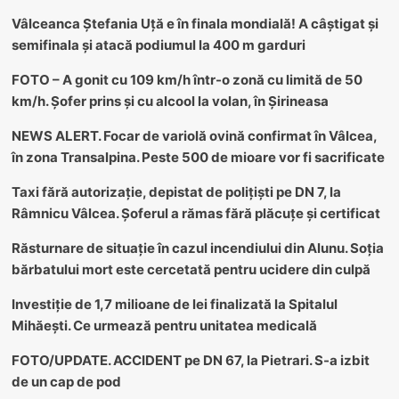
Vâlceanca Ștefania Uță e în finala mondială! A câștigat și
semifinala și atacă podiumul la 400 m garduri
FOTO – A gonit cu 109 km/h într-o zonă cu limită de 50
km/h. Șofer prins și cu alcool la volan, în Șirineasa
NEWS ALERT. Focar de variolă ovină confirmat în Vâlcea,
în zona Transalpina. Peste 500 de mioare vor fi sacrificate
Taxi fără autorizație, depistat de polițiști pe DN 7, la
Râmnicu Vâlcea. Șoferul a rămas fără plăcuțe și certificat
Răsturnare de situație în cazul incendiului din Alunu. Soția
bărbatului mort este cercetată pentru ucidere din culpă
Investiție de 1,7 milioane de lei finalizată la Spitalul
Mihăești. Ce urmează pentru unitatea medicală
FOTO/UPDATE. ACCIDENT pe DN 67, la Pietrari. S-a izbit
de un cap de pod