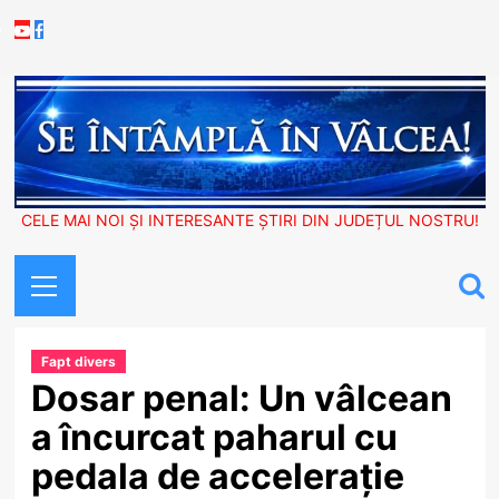
Skip
Youtube
Facebook
to
content
CELE MAI NOI ȘI INTERESANTE ȘTIRI DIN JUDEȚUL NOSTRU!
Primary
Menu
Fapt divers
Dosar penal: Un vâlcean
a încurcat paharul cu
pedala de accelerație