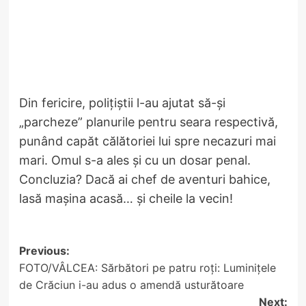
Din fericire, polițiștii l-au ajutat să-și
„parcheze” planurile pentru seara respectivă,
punând capăt călătoriei lui spre necazuri mai
mari. Omul s-a ales și cu un dosar penal.
Concluzia? Dacă ai chef de aventuri bahice,
lasă mașina acasă… și cheile la vecin!
Post
Previous:
FOTO/VÂLCEA: Sărbători pe patru roți: Luminițele
navigation
de Crăciun i-au adus o amendă usturătoare
Next: