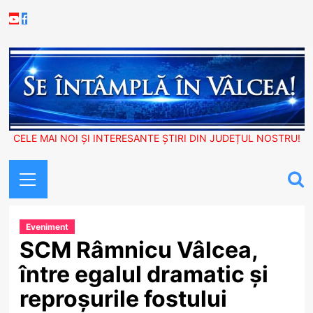
Skip
Youtube
Facebook
to
content
CELE MAI NOI ȘI INTERESANTE ȘTIRI DIN JUDEȚUL NOSTRU!
Primary
Menu
Eveniment
SCM Râmnicu Vâlcea,
între egalul dramatic și
reproșurile fostului