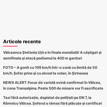
Articole recente
Vâlceanca Ștefania Uță e în finala mondială! A câștigat și
semifinala și atacă podiumul la 400 m garduri
FOTO – A gonit cu 109 km/h într-o zonă cu limită de 50
km/h. Șofer prins și cu alcool la volan, în Șirineasa
NEWS ALERT. Focar de variolă ovină confirmat în Vâlcea,
în zona Transalpina. Peste 500 de mioare vor fi sacrificate
Taxi fără autorizație, depistat de polițiști pe DN 7, la
Râmnicu Vâlcea. Șoferul a rămas fără plăcuțe și certificat