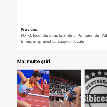
Post
Previous:
FOTO. Incendiu uriaș la Slatina: Pompieri din Vâ
navigation
trimiși în sprijinul echipajelor locale
Mai multe știri