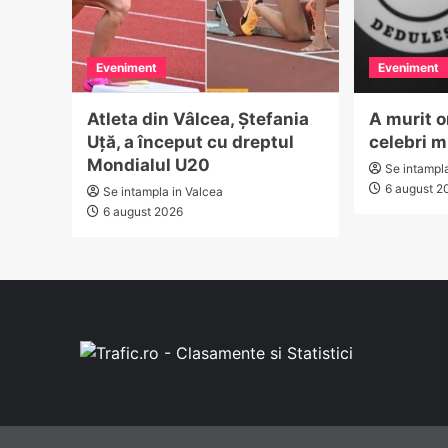
Eveniment
Eveniment
Atleta din Vâlcea, Ștefania
A murit o
Uță, a început cu dreptul
celebri m
Mondialul U20
Se intampl
6 august 2
Se intampla in Valcea
6 august 2026