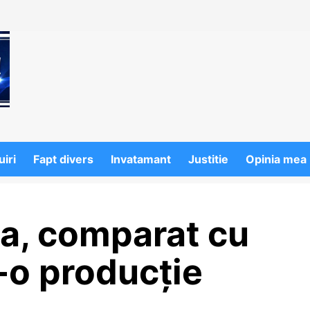
iri
Fapt divers
Invatamant
Justitie
Opinia mea
a, comparat cu
r-o producție