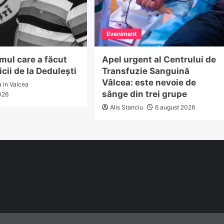
Eveniment
mul care a făcut
Apel urgent al Centrului de
icii de la Dedulești
Transfuzie Sanguină
Vâlcea: este nevoie de
a in Valcea
sânge din trei grupe
026
Alis Stanciu
6 august 2026