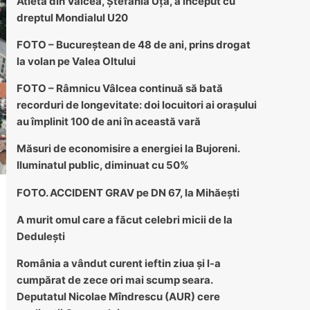
Atleta din Vâlcea, Ștefania Uță, a început cu
dreptul Mondialul U20
FOTO – Bucureștean de 48 de ani, prins drogat
la volan pe Valea Oltului
FOTO – Râmnicu Vâlcea continuă să bată
recorduri de longevitate: doi locuitori ai orașului
au împlinit 100 de ani în această vară
Măsuri de economisire a energiei la Bujoreni.
Iluminatul public, diminuat cu 50%
FOTO. ACCIDENT GRAV pe DN 67, la Mihăești
A murit omul care a făcut celebri micii de la
Dedulești
România a vândut curent ieftin ziua și l-a
cumpărat de zece ori mai scump seara.
Deputatul Nicolae Mîndrescu (AUR) cere