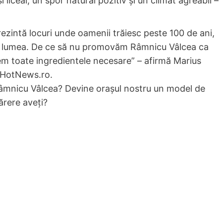
și liceal, un spor natural pozitiv și un climat agreabil –
ezintă locuri unde oamenii trăiesc peste 100 de ani,
oată lumea. De ce să nu promovăm Râmnicu Vâlcea ca
vem toate ingredientele necesare” – afirmă Marius
e HotNews.ro.
Râmnicu Vâlcea? Devine orașul nostru un model de
ărere aveți?