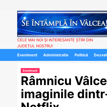
Skip
to
content
CELE MAI NOI ȘI INTERESANTE ȘTIRI DIN
JUDEȚUL NOSTRU!
Eveniment
Administratie
Politică
Dezvalu
Eveniment
Râmnicu Vâlce
imaginile dint
Netflix