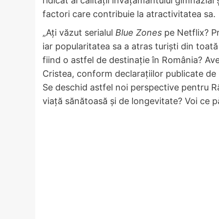
ridicat al calității învățământului gimnazial 
factori care contribuie la atractivitatea sa.
„Ați văzut serialul
Blue Zones
pe Netflix? Pr
iar popularitatea sa a atras turiști din t
fiind o astfel de destinație în România? A
Cristea, conform declarațiilor publicate d
Se deschid astfel noi perspective pentru 
viață sănătoasă și de longevitate? Voi ce p