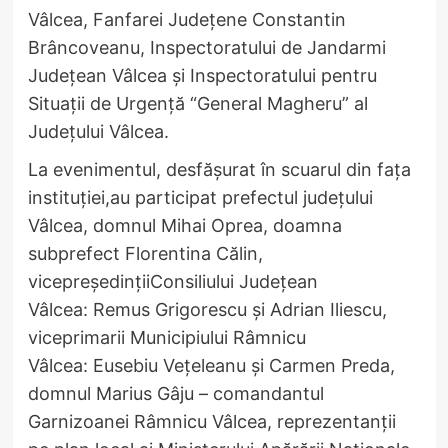
Vâlcea, Fanfarei Județene Constantin
Brâncoveanu, Inspectoratului de Jandarmi
Județean Vâlcea și Inspectoratului pentru
Situații de Urgență “General Magheru” al
Județului Vâlcea.
La evenimentul, desfășurat în scuarul din fața
instituției,au participat prefectul județului
Vâlcea, domnul Mihai Oprea, doamna
subprefect Florentina Călin,
vicepreședințiiConsiliului Județean
Vâlcea: Remus Grigorescu și Adrian Iliescu,
viceprimarii Municipiului Râmnicu
Vâlcea: Eusebiu Vețeleanu și Carmen Preda,
domnul Marius Gâju – comandantul
Garnizoanei Râmnicu Vâlcea, reprezentanții