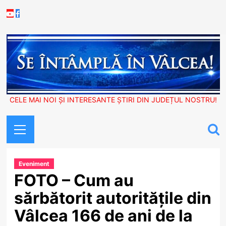
Skip
Youtube
Facebook
to
content
CELE MAI NOI ȘI INTERESANTE ȘTIRI DIN JUDEȚUL NOSTRU!
Primary
Menu
Eveniment
FOTO – Cum au
sărbătorit autoritățile din
Vâlcea 166 de ani de la