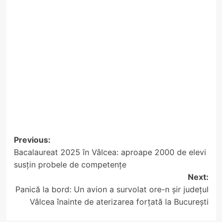
Post
Previous:
Bacalaureat 2025 în Vâlcea: aproape 2000 de elevi
navigation
susțin probele de competențe
Next:
Panică la bord: Un avion a survolat ore-n șir județul
Vâlcea înainte de aterizarea forțată la București