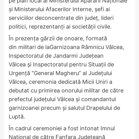
pe plan local ai Ministerului Apărării Naționale
și Ministerului Afacerilor Interne, șefi ai
serviciilor deconcentrate din județ, lideri
politici, reprezentanţi ai societăţii civile.
În prezența gărzii de onoare, formată
din militari de laGarnizoana Râmnicu Vâlcea,
Inspectoratul de Jandarmi Județean
Vâlcea și Inspectoratul pentru Situații de
Urgență “General Magheru” al Județului
Vâlcea, ceremonia dedicată Micii Uniri a
debutat cu primirea onorului militar de către
prefectul județului Vâlcea și comandantul
garnizoanei precum și salutul Drapelului de
Luptă.
În cadrul ceremoniei a fost intonat Imnul
Național de către Fanfara Județeană