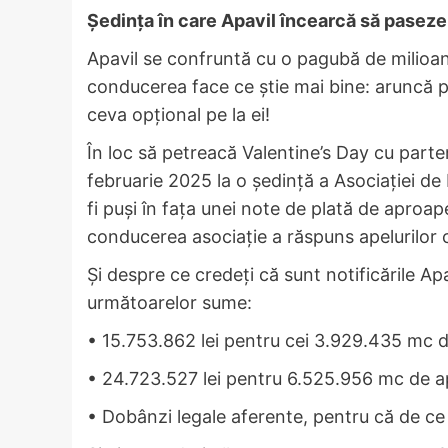
Ședința în care Apavil încearcă să paseze
Apavil se confruntă cu o pagubă de milioane 
conducerea face ce știe mai bine: aruncă pi
ceva opțional pe la ei!
În loc să petreacă Valentine’s Day cu parten
februarie 2025 la o ședință a Asociației d
fi puși în fața unei note de plată de aproape
conducerea asociație a răspuns apelurilor
Și despre ce credeți că sunt notificările Ap
următoarelor sume:
• 15.753.862 lei pentru cei 3.929.435 mc d
• 24.723.527 lei pentru 6.525.956 mc de ap
• Dobânzi legale aferente, pentru că de ce