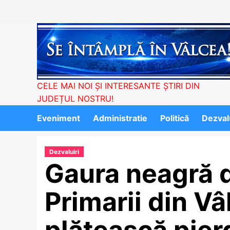
Skip
to
content
CELE MAI NOI ȘI INTERESANTE ȘTIRI DIN
JUDEȚUL NOSTRU!
Eveniment
Administratie
Politică
Dezvalu
Dezvaluiri
Gaura neagră d
Primarii din Vâ
plătească pier