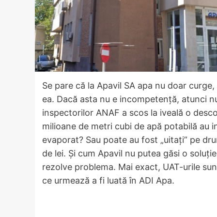
Se pare că la Apavil SA apa nu doar curge, c
ea. Dacă asta nu e incompetență, atunci nu 
inspectorilor ANAF a scos la iveală o desco
milioane de metri cubi de apă potabilă au in
evaporat? Sau poate au fost „uitați” pe dr
de lei. Și cum Apavil nu putea găsi o soluți
rezolve problema. Mai exact, UAT-urile sun
ce urmează a fi luată în ADI Apa.