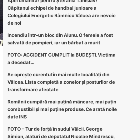
Apel umanitar pentru Ștefania Tanislav!
Căpitanul echipei de handbal junioare a
Colegiului Energetic Râmnicu Vâlcea are nevoie
de noi
Incendiu într-un bloc din Alunu. O femeie a fost
salvată de pompieri, iar un bărbat a murit
FOTO: ACCIDENT CUMPLIT la BUDEȘTI. Victima
a decedat…
Se oprește curentul în mai multe localități din
Vâlcea. Lista completă a zonelor și posturilor de
transformare afectate
Românii cumpără mai puțină mâncare, mai puțin
combustibil și mai puține produse. Ce arată noile
date INS
FOTO – Tur de forță în sudul Vâlcii. George
Simion, alături de deputatul Nicolae Mîndrescu,