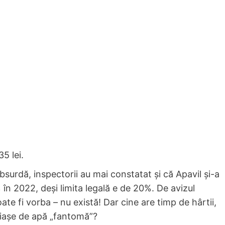
5 lei.
bsurdă, inspectorii au mai constatat și că Apavil și-a
în 2022, deși limita legală e de 20%. De avizul
ate fi vorba – nu există! Dar cine are timp de hârtii,
riașe de apă „fantomă”?