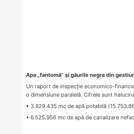
Apa „fantomă” și găurile negre din gestiu
Un raport de inspecție economico-financia
o dimensiune paralelă. Cifrele sunt halucin
• 3.929.435 mc de apă potabilă (15.753.862 
• 6.525.956 mc de apă de canalizare nefac