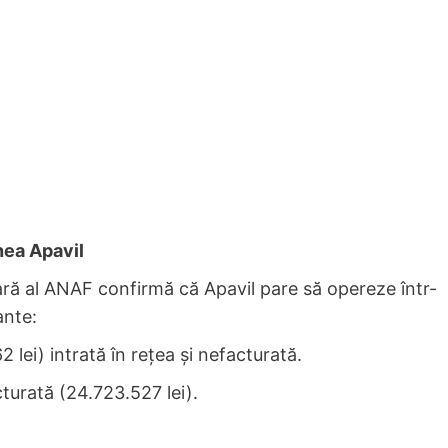
nea Apavil
ră al ANAF confirmă că Apavil pare să opereze într-
ante:
lei) intrată în rețea și nefacturată.
turată (24.723.527 lei).