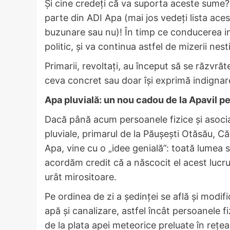
Și cine credeți că va suporta aceste sume?
parte din ADI Apa (mai jos vedeți lista acest
buzunare sau nu)! În timp ce conducerea i
politic, și va continua astfel de mizerii nest
Primarii, revoltați, au început să se răzvr
ceva concret sau doar își exprimă indignar
Apa pluvială: un nou cadou de la Apavil p
Dacă până acum persoanele fizice și asociaț
pluviale, primarul de la Păușești Otăsău, Că
Apa, vine cu o „idee genială”: toată lumea s
acordăm credit că a născocit el acest lucru
urât mirositoare.
Pe ordinea de zi a ședinței se află și modif
apă și canalizare, astfel încât persoanele fiz
de la plata apei meteorice preluate în rețea