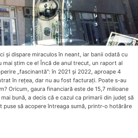
i și dispare miraculos în neant, iar banii odată cu
mai știm ce e! Încă de anul trecut, un raport al
perire „fascinantă”: în 2021 și 2022, aproape 4
trat în rețea, dar nu au fost facturați. Poate s-au
um? Oricum, gaura financiară este de 15,7 milioane
e mai bună, a decis că e cazul ca primarii din județ să
t puse să acopere întreaga sumă, printr-o hotărâre