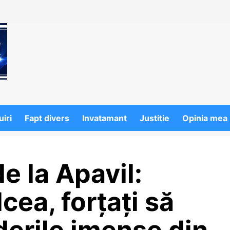
iri
Fapt divers
Invatamant
Justitie
Opinia mea
e la Apavil:
lcea, forțați să
derile imense din