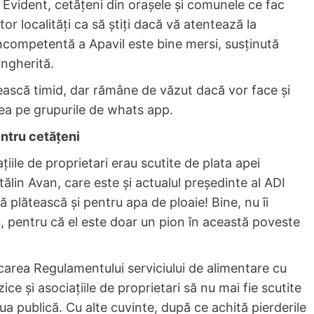
 Evident, cetățeni din orașele și comunele ce fac
or localități ca să știți dacă vă atentează la
ncompetentă a Apavil este bine mersi, susținută
ingherită.
ătească timid, dar rămâne de văzut dacă vor face și
ea pe grupurile de whats app.
entru cetățeni
iile de proprietari erau scutite de plata apei
tălin Avan, care este și actualul președinte al ADI
ă plătească și pentru apa de ploaie! Bine, nu îi
, pentru că el este doar un pion în această poveste
icarea Regulamentului serviciului de alimentare cu
ice și asociațiile de proprietari să nu mai fie scutite
ua publică. Cu alte cuvinte, după ce achită pierderile