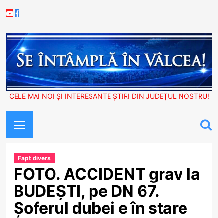
Skip
Youtube
Facebook
to
content
CELE MAI NOI ȘI INTERESANTE ȘTIRI DIN JUDEȚUL NOSTRU!
Primary
Menu
Fapt divers
FOTO. ACCIDENT grav la
BUDEȘTI, pe DN 67.
Șoferul dubei e în stare