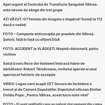
Apel urgent al Centrului de Transfuzie Sanguină Vâlcea:
este nevoie de sânge din trei grupe
AȚI VĂZUT-O? Femeia din imagine a dispărut! Sunați la 112
dacă o vedeți
FOTO – Campanie anticorupție pe șoselele din Vâlcea.
Șoferii, față în față cu ofițerii DGA
FOTO: ACCIDENT la VLĂDEȘTI. Mașină răsturnată, patru
victime
Satul Izvoru Rece din Vaideeni îmbracă haine de
sărbătoare. Robert Târnăveanu, invitatul special al unui
spectacol folcloric de excepție
VIDEO: Legea care scapă CET Govora de închidere a
trecut și de Camera Deputaților. Deputatul vâlcean Ștefan
Ovidiu Popa: „Pentru Vâlcea, acest lucru este vital”
FOTO – Ei sunt polițiștii care au salvat doi oameni din calea