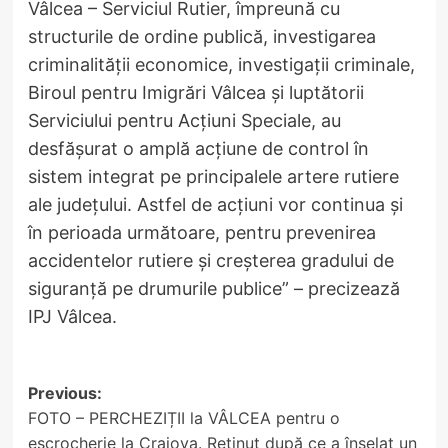
Vâlcea – Serviciul Rutier, împreună cu
structurile de ordine publică, investigarea
criminalității economice, investigații criminale,
Biroul pentru Imigrări Vâlcea și luptătorii
Serviciului pentru Acțiuni Speciale, au
desfășurat o amplă acțiune de control în
sistem integrat pe principalele artere rutiere
ale județului. Astfel de acțiuni vor continua și
în perioada următoare, pentru prevenirea
accidentelor rutiere și creșterea gradului de
siguranță pe drumurile publice” – precizează
IPJ Vâlcea.
Post
Previous:
FOTO – PERCHEZIȚII la VÂLCEA pentru o
navigation
escrocherie la Craiova. Reținut după ce a înșelat un