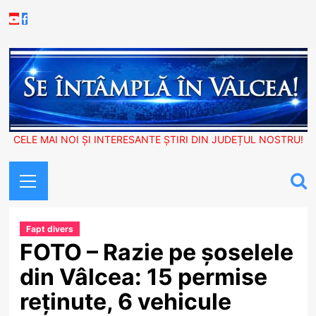
Skip
Youtube
Facebook
to
content
CELE MAI NOI ȘI INTERESANTE ȘTIRI DIN JUDEȚUL NOSTRU!
Primary
Menu
Fapt divers
FOTO – Razie pe șoselele
din Vâlcea: 15 permise
reținute, 6 vehicule