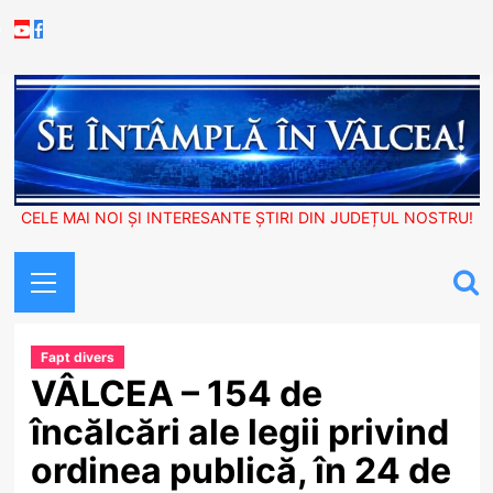
Skip
Youtube
Facebook
to
content
CELE MAI NOI ȘI INTERESANTE ȘTIRI DIN JUDEȚUL NOSTRU!
Primary
Menu
Fapt divers
VÂLCEA – 154 de
încălcări ale legii privind
ordinea publică, în 24 de