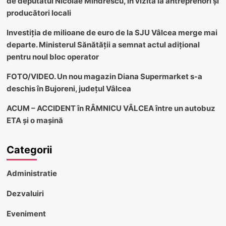
de deputatul Nicolae Mîndrescu, în vizită la antreprenori și
producători locali
Investiția de milioane de euro de la SJU Vâlcea merge mai
departe. Ministerul Sănătății a semnat actul adițional
pentru noul bloc operator
FOTO/VIDEO. Un nou magazin Diana Supermarket s-a
deschis în Bujoreni, județul Vâlcea
ACUM – ACCIDENT în RÂMNICU VÂLCEA între un autobuz
ETA și o mașină
Categorii
Administratie
Dezvaluiri
Eveniment