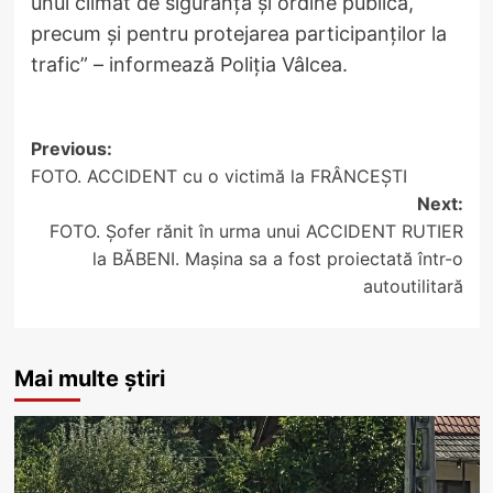
unui climat de siguranță și ordine publică,
precum și pentru protejarea participanților la
trafic” – informează Poliția Vâlcea.
Post
Previous:
FOTO. ACCIDENT cu o victimă la FRÂNCEȘTI
navigation
Next:
FOTO. Șofer rănit în urma unui ACCIDENT RUTIER
la BĂBENI. Mașina sa a fost proiectată într-o
autoutilitară
Mai multe știri