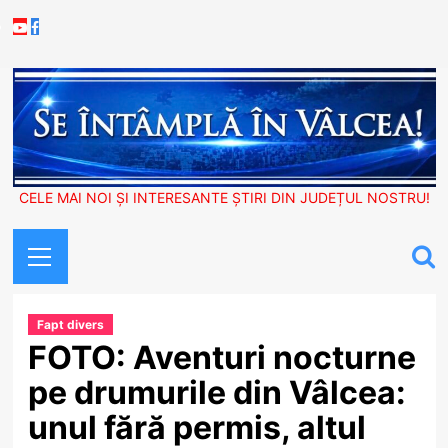
Skip
Youtube
Facebook
to
content
CELE MAI NOI ȘI INTERESANTE ȘTIRI DIN JUDEȚUL NOSTRU!
Primary
Menu
Fapt divers
FOTO: Aventuri nocturne
pe drumurile din Vâlcea:
unul fără permis, altul