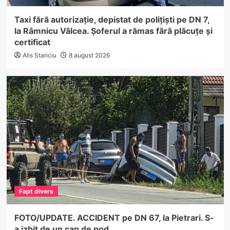
Taxi fără autorizație, depistat de polițiști pe DN 7,
la Râmnicu Vâlcea. Șoferul a rămas fără plăcuțe și
certificat
Alis Stanciu
8 august 2026
Fapt divers
FOTO/UPDATE. ACCIDENT pe DN 67, la Pietrari. S-
a izbit de un cap de pod