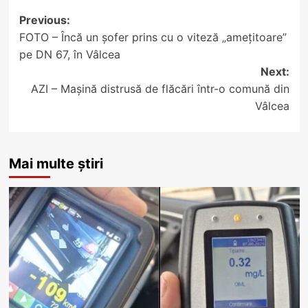
Post
Previous:
FOTO – Încă un șofer prins cu o viteză „amețitoare”
navigation
pe DN 67, în Vâlcea
Next:
AZI – Mașină distrusă de flăcări într-o comună din
Vâlcea
Mai multe știri