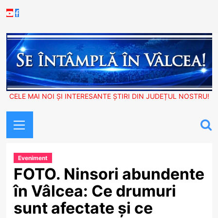
Skip
Youtube
Facebook
to
content
CELE MAI NOI ȘI INTERESANTE ȘTIRI DIN JUDEȚUL NOSTRU!
Primary
Menu
Eveniment
FOTO. Ninsori abundente
în Vâlcea: Ce drumuri
sunt afectate și ce