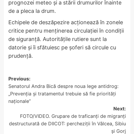
prognozei meteo și a stării drumurilor înainte
de a pleca la drum.
Echipele de deszăpezire acționează în zonele
critice pentru menținerea circulației în condiții
de siguranță. Autoritățile rutiere sunt la
datorie și îi sfătuiesc pe șoferi să circule cu
prudență.
Post
Previous:
Senatorul Andra Bică despre noua lege antidrog:
navigation
„Prevenția și tratamentul trebuie să fie priorități
naționale”
Next:
FOTO/VIDEO. Grupare de traficanți de migranți
destructurată de DIICOT: percheziții în Vâlcea, Sibiu
și Gorj