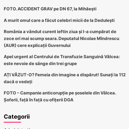
FOTO. ACCIDENT GRAV pe DN 67, la Mihăești
A murit omul care a făcut celebri micii de la Dedulești
România a vândut curent ieftin ziua și l-a cumpărat de
zece ori mai scump seara. Deputatul Nicolae Mîndrescu
(AUR) cere explicații Guvernului
Apel urgent al Centrului de Transfuzie Sanguină Vâlcea:
este nevoie de sânge din trei grupe
AȚI VĂZUT-O? Femeia din imagine a dispărut! Sunați la 112
dacă o vedeți
FOTO – Campanie anticorupție pe șoselele din Vâlcea.
Șoferii, față în față cu ofițerii DGA
Categorii