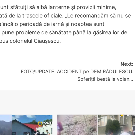
nt sfătuiți să aibă lanterne și provizii minime,
tă de la traseele oficiale. „Le recomandăm să nu se
te încă o perioadă de iarnă şi noaptea sunt
te pune probleme de sănătate până la găsirea lor de
spus colonelul Ciauşescu.
Next:
FOTO/UPDATE. ACCIDENT pe DEM RĂDULESCU.
Șoferiță beată la volan…