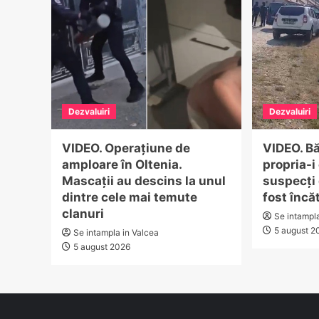
Dezvaluiri
Dezvaluiri
VIDEO. Operațiune de
VIDEO. Bă
amploare în Oltenia.
propria-i
Mascații au descins la unul
suspecți 
dintre cele mai temute
fost încă
clanuri
Se intampl
5 august 2
Se intampla in Valcea
5 august 2026