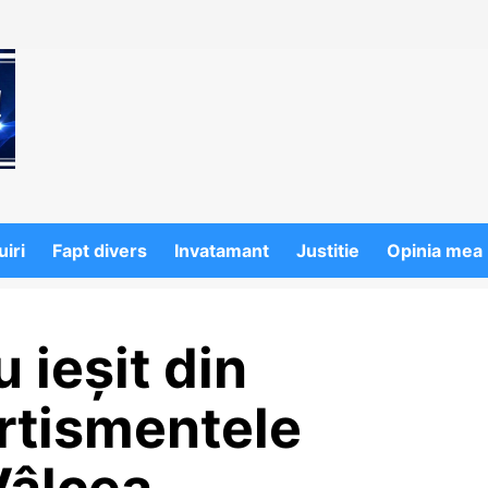
iri
Fapt divers
Invatamant
Justitie
Opinia mea
u ieșit din
rtismentele
Vâlcea…