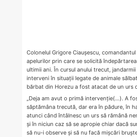
Colonelul Grigore Ciaușescu, comandantul 
apelurilor prin care se solicită îndepărtarea
ultimii ani. În cursul anului trecut, jandarm
interveni în situații legate de animale sălb
bărbat din Horezu a fost atacat de un urs c
„Deja am avut o primă intervenţie(…). A fost
săptămâna trecută, dar era în pădure, în h
atunci când întâlnesc un urs să rămână nem
şi în niciun caz să se apropie chiar dacă su
să nu-i observe şi să nu facă mişcări bruşte