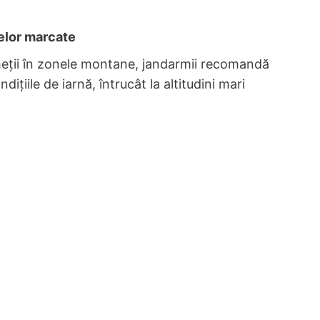
elor marcate
meții în zonele montane, jandarmii recomandă
ițiile de iarnă, întrucât la altitudini mari