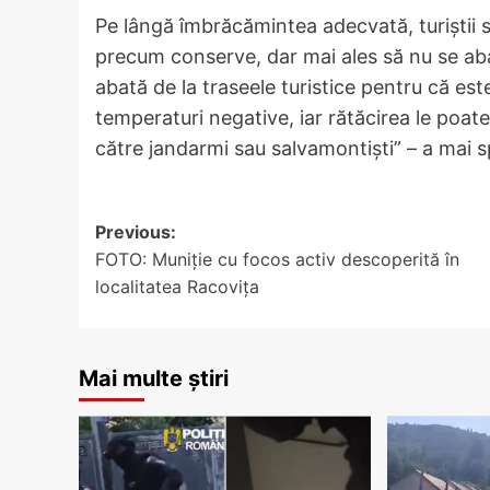
Pe lângă îmbrăcămintea adecvată, turiștii su
precum conserve, dar mai ales să nu se aba
abată de la traseele turistice pentru că es
temperaturi negative, iar rătăcirea le poa
către jandarmi sau salvamontişti” – a mai 
Post
Previous:
FOTO: Muniție cu focos activ descoperită în
navigation
localitatea Racovița
Mai multe știri