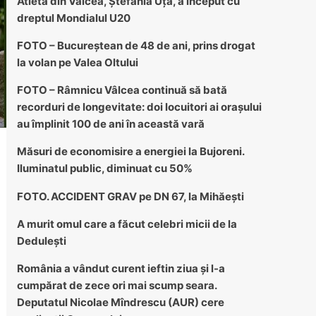
Atleta din Vâlcea, Ștefania Uță, a început cu
dreptul Mondialul U20
FOTO – Bucureștean de 48 de ani, prins drogat
la volan pe Valea Oltului
FOTO – Râmnicu Vâlcea continuă să bată
recorduri de longevitate: doi locuitori ai orașului
au împlinit 100 de ani în această vară
Măsuri de economisire a energiei la Bujoreni.
Iluminatul public, diminuat cu 50%
FOTO. ACCIDENT GRAV pe DN 67, la Mihăești
A murit omul care a făcut celebri micii de la
Dedulești
România a vândut curent ieftin ziua și l-a
cumpărat de zece ori mai scump seara.
Deputatul Nicolae Mîndrescu (AUR) cere