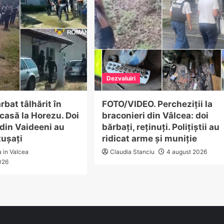
Dezvaluiri
rbat tâlhărit în
FOTO/VIDEO. Percheziții la
 casă la Horezu. Doi
braconieri din Vâlcea: doi
din Vaideeni au
bărbați, reținuți. Polițiștii au
tușați
ridicat arme și muniție
a in Valcea
Claudia Stanciu
4 august 2026
026