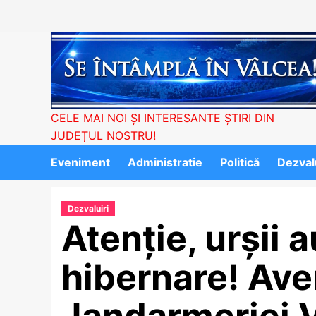
Skip
to
content
CELE MAI NOI ȘI INTERESANTE ȘTIRI DIN
JUDEȚUL NOSTRU!
Eveniment
Administratie
Politică
Dezvalu
Dezvaluiri
Atenție, urșii a
hibernare! Ave
Jandarmeriei 