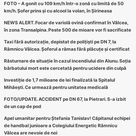
FOTO – A gonit cu 109 km/h într-o zonă cu limită de 50
km/h. Șofer prins și cu alcool la volan, în Șirineasa
NEWS ALERT. Focar de variolă ovină confirmat în Vâlcea,
în zona Transalpina. Peste 500 de mioare vor fi sacrificate
Taxi fără autorizație, depistat de polițiști pe DN 7, la
Râmnicu Vâlcea. Șoferul a rămas fără plăcuțe și certificat
Răsturnare de situație în cazul incendiului din Alunu. Soția
bărbatului mort este cercetată pentru ucidere din culpă
Investiție de 1,7 milioane de lei finalizată la Spitalul
Mihăești. Ce urmează pentru unitatea medicală
FOTO/UPDATE. ACCIDENT pe DN 67, la Pietrari. S-a izbit
de un cap de pod
Apel umanitar pentru Ștefania Tanislav! Căpitanul echipei
de handbal junioare a Colegiului Energetic Râmnicu
Vâlcea are nevoie de noi