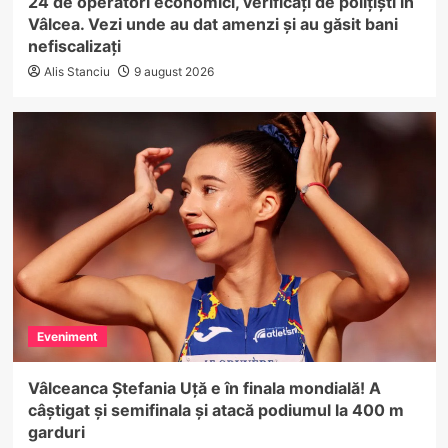
24 de operatori economici, verificați de polițiști în
Vâlcea. Vezi unde au dat amenzi și au găsit bani
nefiscalizați
Alis Stanciu
9 august 2026
Eveniment
Vâlceanca Ștefania Uță e în finala mondială! A
câștigat și semifinala și atacă podiumul la 400 m
garduri