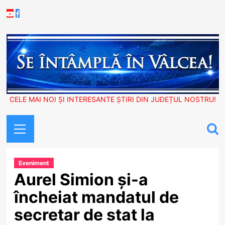
Skip
Youtube
Facebook
to
content
CELE MAI NOI ȘI INTERESANTE ȘTIRI DIN JUDEȚUL NOSTRU!
Primary
Menu
Eveniment
Aurel Simion și-a
încheiat mandatul de
secretar de stat la