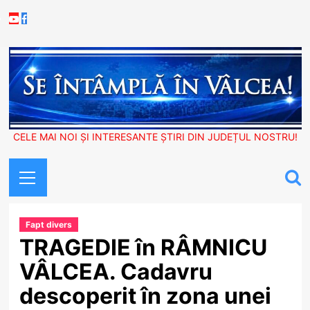
Skip
Youtube
Facebook
to
content
CELE MAI NOI ȘI INTERESANTE ȘTIRI DIN JUDEȚUL NOSTRU!
Primary
Menu
Fapt divers
TRAGEDIE în RÂMNICU
VÂLCEA. Cadavru
descoperit în zona unei