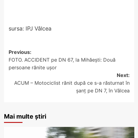
sursa: IPJ Vâlcea
Post
Previous:
FOTO. ACCIDENT pe DN 67, la Mihăești: Două
navigation
persoane rănite ușor
Next:
ACUM – Motociclist rănit după ce s-a răsturnat în
șanț pe DN 7, în Vâlcea
Mai multe știri