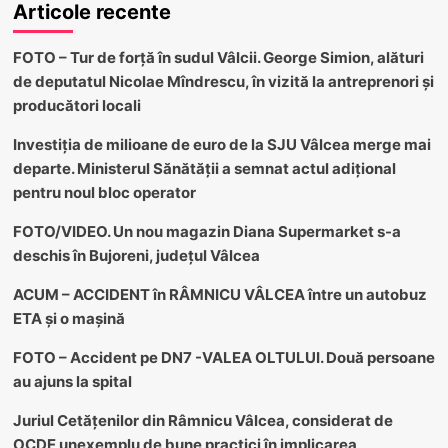
Articole recente
FOTO – Tur de forță în sudul Vâlcii. George Simion, alături
de deputatul Nicolae Mîndrescu, în vizită la antreprenori și
producători locali
Investiția de milioane de euro de la SJU Vâlcea merge mai
departe. Ministerul Sănătății a semnat actul adițional
pentru noul bloc operator
FOTO/VIDEO. Un nou magazin Diana Supermarket s-a
deschis în Bujoreni, județul Vâlcea
ACUM – ACCIDENT în RÂMNICU VÂLCEA între un autobuz
ETA și o mașină
FOTO – Accident pe DN7 -VALEA OLTULUI. Două persoane
au ajuns la spital
Juriul Cetățenilor din Râmnicu Vâlcea, considerat de
OCDE unexemplu de bune practici în implicarea