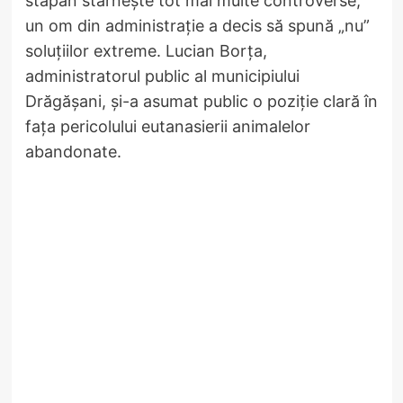
stăpân stârnește tot mai multe controverse,
un om din administrație a decis să spună „nu”
soluțiilor extreme. Lucian Borța,
administratorul public al municipiului
Drăgășani, și-a asumat public o poziție clară în
fața pericolului eutanasierii animalelor
abandonate.