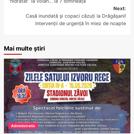
“hidratat” la volan… la 7 dimineața
Next:
Casă inundată și copaci căzuți la Drăgășani!
Intervenții de urgență în miez de noapte
Mai multe știri
Administratie