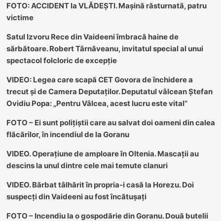
FOTO: ACCIDENT la VLĂDEȘTI. Mașină răsturnată, patru
victime
Satul Izvoru Rece din Vaideeni îmbracă haine de
sărbătoare. Robert Târnăveanu, invitatul special al unui
spectacol folcloric de excepție
VIDEO: Legea care scapă CET Govora de închidere a
trecut și de Camera Deputaților. Deputatul vâlcean Ștefan
Ovidiu Popa: „Pentru Vâlcea, acest lucru este vital”
FOTO – Ei sunt polițiștii care au salvat doi oameni din calea
flăcărilor, în incendiul de la Goranu
VIDEO. Operațiune de amploare în Oltenia. Mascații au
descins la unul dintre cele mai temute clanuri
VIDEO. Bărbat tâlhărit în propria-i casă la Horezu. Doi
suspecți din Vaideeni au fost încătușați
FOTO – Incendiu la o gospodărie din Goranu. Două butelii