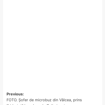
Post
Previous:
FOTO. Șofer de microbuz din Vâlcea, prins
navigation