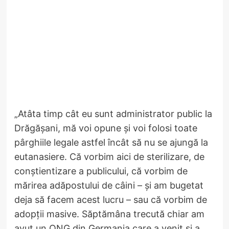
„Atâta timp cât eu sunt administrator public la
Drăgășani, mă voi opune și voi folosi toate
pârghiile legale astfel încât să nu se ajungă la
eutanasiere. Că vorbim aici de sterilizare, de
conștientizare a publicului, că vorbim de
mărirea adăpostului de câini – și am bugetat
deja să facem acest lucru – sau că vorbim de
adopții masive. Săptămâna trecută chiar am
avut un ONG din Germania care a venit și a