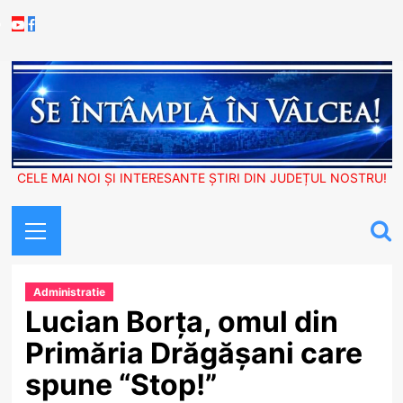
Skip
Youtube
Facebook
to
content
CELE MAI NOI ȘI INTERESANTE ȘTIRI DIN JUDEȚUL NOSTRU!
Primary
Menu
Administratie
Lucian Borța, omul din
Primăria Drăgășani care
spune “Stop!”