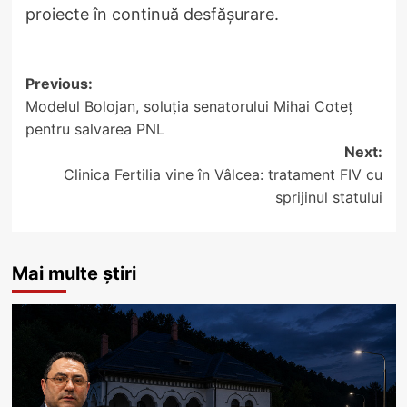
proiecte în continuă desfășurare.
Post
Previous:
Modelul Bolojan, soluția senatorului Mihai Coteț
navigation
pentru salvarea PNL
Next:
Clinica Fertilia vine în Vâlcea: tratament FIV cu
sprijinul statului
Mai multe știri