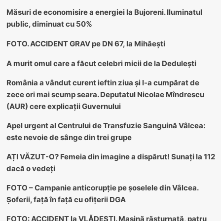
Măsuri de economisire a energiei la Bujoreni. Iluminatul
public, diminuat cu 50%
FOTO. ACCIDENT GRAV pe DN 67, la Mihăești
A murit omul care a făcut celebri micii de la Dedulești
România a vândut curent ieftin ziua și l-a cumpărat de
zece ori mai scump seara. Deputatul Nicolae Mîndrescu
(AUR) cere explicații Guvernului
Apel urgent al Centrului de Transfuzie Sanguină Vâlcea:
este nevoie de sânge din trei grupe
AȚI VĂZUT-O? Femeia din imagine a dispărut! Sunați la 112
dacă o vedeți
FOTO – Campanie anticorupție pe șoselele din Vâlcea.
Șoferii, față în față cu ofițerii DGA
FOTO: ACCIDENT la VLĂDEȘTI. Mașină răsturnată, patru