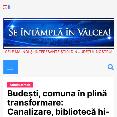
Skip
Youtube
Facebook
to
content
CELE MAI NOI ȘI INTERESANTE ȘTIRI DIN JUDEȚUL NOSTRU!
Primary
Menu
Administratie
Budești, comuna în plină
transformare:
Canalizare, bibliotecă hi-