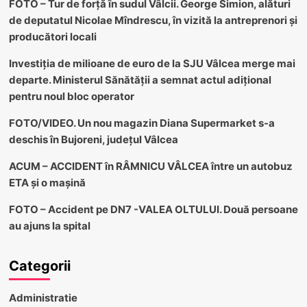
FOTO – Tur de forță în sudul Vâlcii. George Simion, alături
de deputatul Nicolae Mîndrescu, în vizită la antreprenori și
producători locali
Investiția de milioane de euro de la SJU Vâlcea merge mai
departe. Ministerul Sănătății a semnat actul adițional
pentru noul bloc operator
FOTO/VIDEO. Un nou magazin Diana Supermarket s-a
deschis în Bujoreni, județul Vâlcea
ACUM – ACCIDENT în RÂMNICU VÂLCEA între un autobuz
ETA și o mașină
FOTO – Accident pe DN7 -VALEA OLTULUI. Două persoane
au ajuns la spital
Categorii
Administratie