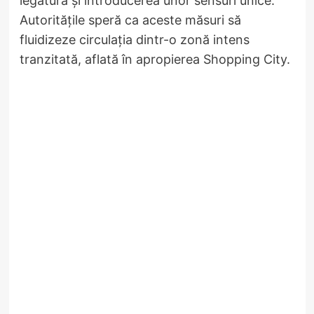
legătură și introducerea unor sensuri unice.
Autoritățile speră ca aceste măsuri să
fluidizeze circulația dintr-o zonă intens
tranzitată, aflată în apropierea Shopping City.