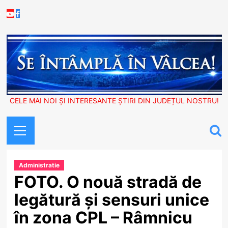
Skip
Youtube
Facebook
to
content
CELE MAI NOI ȘI INTERESANTE ȘTIRI DIN JUDEȚUL NOSTRU!
Primary
Menu
Administratie
FOTO. O nouă stradă de
legătură și sensuri unice
în zona CPL – Râmnicu