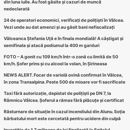
din luna iulie. Au fost găsite și cazuri de muncă
nedeclarată
24 de operatori economici, verificați de polițiști în Vâlcea.
Vezi unde au dat amenzi și au găsit bani nefiscalizați
Vâlceanca Ștefania Uță e în finala mondială! A câștigat și
semifinala și atacă podiumul la 400 m garduri
FOTO – A gonit cu 109 km/h într-o zonă cu limită de 50
km/h. Șofer prins și cu alcool la volan, în Șirineasa
NEWS ALERT. Focar de variolă ovină confirmat în Vâlcea,
în zona Transalpina. Peste 500 de mioare vor fi sacrificate
Taxi fără autorizație, depistat de polițiști pe DN 7, la
Râmnicu Vâlcea. Șoferul a rămas fără plăcuțe și certificat
Răsturnare de situație în cazul incendiului din Alunu. Soția
bărbatului mort este cercetată pentru ucidere din culpă
Investiție de 1,7 milioane de lei finalizată la Spitalul