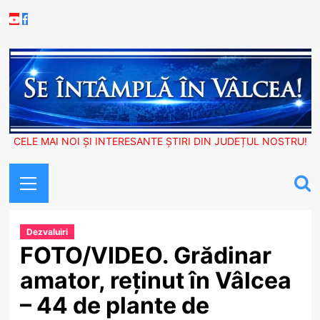
Skip
Youtube
Facebook
to
content
CELE MAI NOI ȘI INTERESANTE ȘTIRI DIN JUDEȚUL NOSTRU!
Primary
Menu
Dezvaluiri
FOTO/VIDEO. Grădinar
amator, reținut în Vâlcea
– 44 de plante de