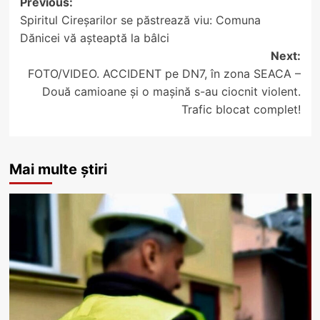
Post
Previous:
Spiritul Cireșarilor se păstrează viu: Comuna
navigation
Dănicei vă așteaptă la bâlci
Next:
FOTO/VIDEO. ACCIDENT pe DN7, în zona SEACA –
Două camioane și o mașină s-au ciocnit violent.
Trafic blocat complet!
Mai multe știri