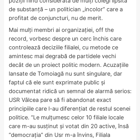
poziții fiind considerată de mulți colegi lipsită
de substanță – un politician „incolor” care a
profitat de conjuncturi, nu de merit.
Mai mulți membri ai organizației, off the
record, vorbesc despre un cerc închis care
controlează deciziile filialei, cu metode ce
amintesc mai degrabă de partidele vechi
decât de un proiect politic modern. Acuzațiile
lansate de Tomoiagă nu sunt singulare, dar
faptul că ele sunt exprimate public și
documentat ridică un semnal de alarmă serios:
USR Vâlcea pare să fi abandonat exact
principiile care l-au diferențiat de restul scenei
politice. “Le mulțumesc celor 10 filiale locale
care m-au susținut și votat din 20 active, însă
“democrația” din Usr m-a învins, Filiala