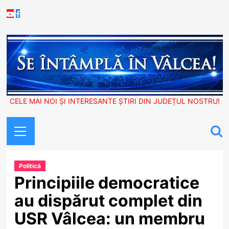
Skip
Youtube
Facebook
to
content
CELE MAI NOI ȘI INTERESANTE ȘTIRI DIN JUDEȚUL NOSTRU!
Primary
Menu
Politică
Principiile democratice
au dispărut complet din
USR Vâlcea: un membru