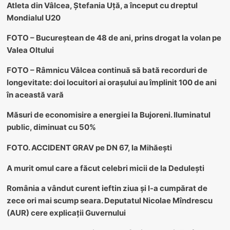
Atleta din Vâlcea, Ștefania Uță, a început cu dreptul
Mondialul U20
FOTO – Bucureștean de 48 de ani, prins drogat la volan pe
Valea Oltului
FOTO – Râmnicu Vâlcea continuă să bată recorduri de
longevitate: doi locuitori ai orașului au împlinit 100 de ani
în această vară
Măsuri de economisire a energiei la Bujoreni. Iluminatul
public, diminuat cu 50%
FOTO. ACCIDENT GRAV pe DN 67, la Mihăești
A murit omul care a făcut celebri micii de la Dedulești
România a vândut curent ieftin ziua și l-a cumpărat de
zece ori mai scump seara. Deputatul Nicolae Mîndrescu
(AUR) cere explicații Guvernului