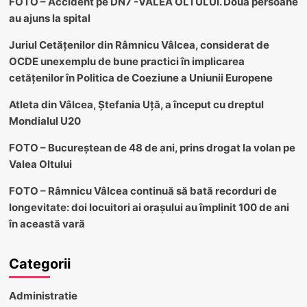
FOTO – Accident pe DN7 -VALEA OLTULUI. Două persoane
au ajuns la spital
Juriul Cetățenilor din Râmnicu Vâlcea, considerat de
OCDE unexemplu de bune practici în implicarea
cetățenilor în Politica de Coeziune a Uniunii Europene
Atleta din Vâlcea, Ștefania Uță, a început cu dreptul
Mondialul U20
FOTO – Bucureștean de 48 de ani, prins drogat la volan pe
Valea Oltului
FOTO – Râmnicu Vâlcea continuă să bată recorduri de
longevitate: doi locuitori ai orașului au împlinit 100 de ani
în această vară
Categorii
Administratie