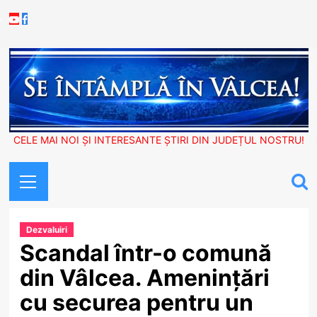
Skip
Youtube
Facebook
to
content
CELE MAI NOI ȘI INTERESANTE ȘTIRI DIN JUDEȚUL NOSTRU!
Primary
Menu
Dezvaluiri
Scandal într-o comună
din Vâlcea. Amenințări
cu securea pentru un