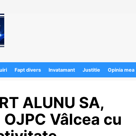
iri
Fapt divers
Invatamant
Justitie
Opinia mea
RT ALUNU SA,
e OJPC Vâlcea cu
ctivitate