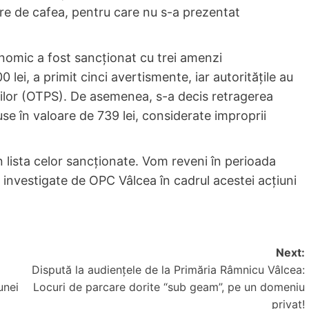
are de cafea, pentru care nu s-a prezentat
nomic a fost sancționat cu trei amenzi
lei, a primit cinci avertismente, iar autoritățile au
ciilor (OTPS). De asemenea, s-a decis retragerea
use în valoare de 739 lei, considerate improprii
 lista celor sancționate. Vom reveni în perioada
i investigate de OPC Vâlcea în cadrul acestei acțiuni
Next:
Dispută la audiențele de la Primăria Râmnicu Vâlcea:
unei
Locuri de parcare dorite “sub geam”, pe un domeniu
privat!