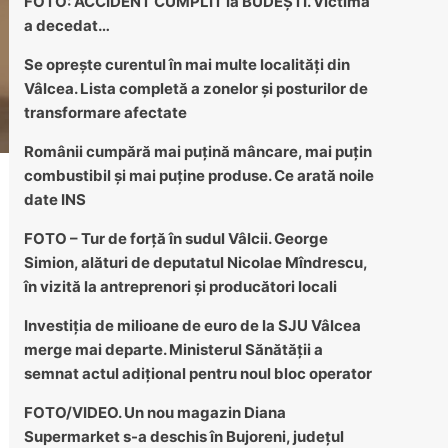
FOTO: ACCIDENT CUMPLIT la BUDEȘTI. Victima
a decedat…
Se oprește curentul în mai multe localități din
Vâlcea. Lista completă a zonelor și posturilor de
transformare afectate
Românii cumpără mai puțină mâncare, mai puțin
combustibil și mai puține produse. Ce arată noile
date INS
FOTO – Tur de forță în sudul Vâlcii. George
Simion, alături de deputatul Nicolae Mîndrescu,
în vizită la antreprenori și producători locali
Investiția de milioane de euro de la SJU Vâlcea
merge mai departe. Ministerul Sănătății a
semnat actul adițional pentru noul bloc operator
FOTO/VIDEO. Un nou magazin Diana
Supermarket s-a deschis în Bujoreni, județul