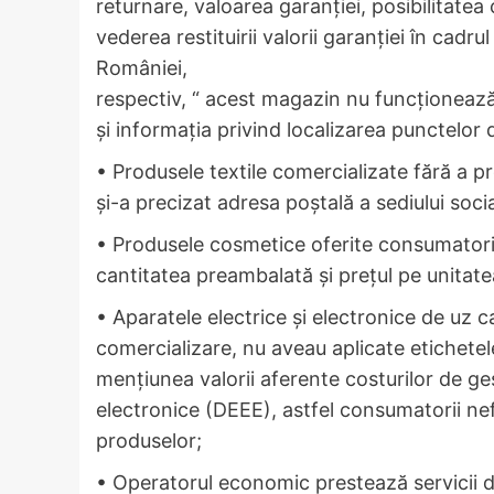
returnare, valoarea garanției, posibilitate
vederea restituirii valorii garanției în cadru
României,
respectiv, “ acest magazin nu funcționeaz
și informația privind localizarea punctelor 
• Produsele textile comercializate fără a pr
și-a precizat adresa poștală a sediului soci
• Produsele cosmetice oferite consumatorilo
cantitatea preambalată și prețul pe unitat
• Aparatele electrice și electronice de uz 
comercializare, nu aveau aplicate etichetel
mențiunea valorii aferente costurilor de ge
electronice (DEEE), astfel consumatorii nef
produselor;
• Operatorul economic prestează servicii de