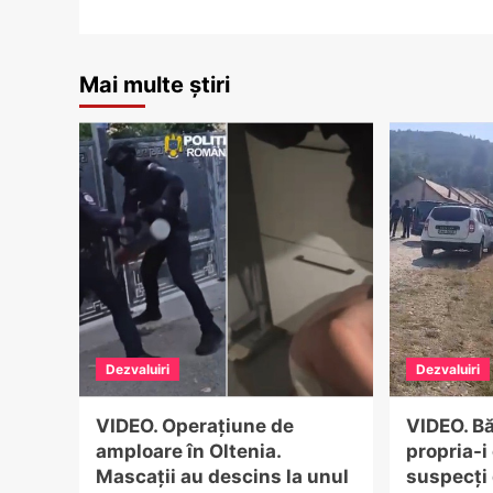
Mai multe știri
Dezvaluiri
Dezvaluiri
VIDEO. Operațiune de
VIDEO. Bă
amploare în Oltenia.
propria-i
Mascații au descins la unul
suspecți 