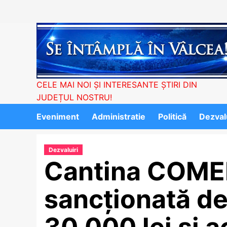
Skip
to
content
CELE MAI NOI ȘI INTERESANTE ȘTIRI DIN
JUDEȚUL NOSTRU!
Eveniment
Administratie
Politică
Dezvalu
Dezvaluiri
Cantina COME
sancționată d
30.000 lei și a