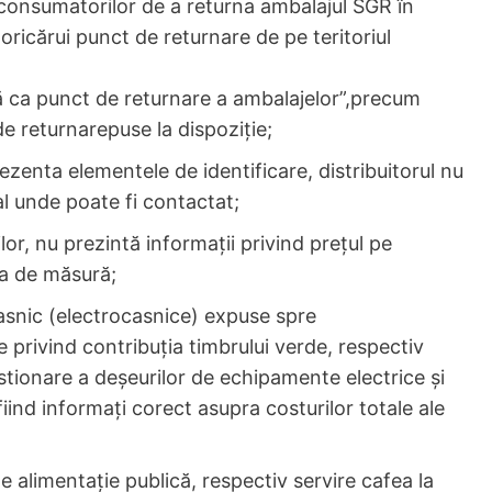
a consumatorilor de a returna ambalajul SGR în
l oricărui punct de returnare de pe teritoriul
ă ca punct de returnare a ambalajelor”,precum
de returnarepuse la dispoziție;
ezenta elementele de identificare, distribuitorul nu
al unde poate fi contactat;
r, nu prezintă informații privind prețul pe
ea de măsură;
casnic (electrocasnice) expuse spre
e privind contribuția timbrului verde, respectiv
stionare a deșeurilor de echipamente electrice și
iind informați corect asupra costurilor totale ale
 alimentație publică, respectiv servire cafea la