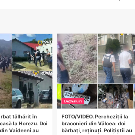
Dezvaluiri
rbat tâlhărit în
FOTO/VIDEO. Percheziții la
 casă la Horezu. Doi
braconieri din Vâlcea: doi
din Vaideeni au
bărbați, reținuți. Polițiștii au