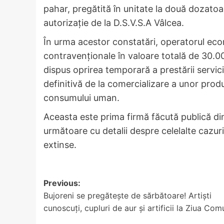
pahar, pregătită în unitate la două dozato
autorizație de la D.S.V.S.A Vâlcea.
În urma acestor constatări, operatorul eco
contravenționale în valoare totală de 30.000 
dispus oprirea temporară a prestării servi
definitivă de la comercializare a unor prod
consumului uman.
Aceasta este prima firmă făcută publică din
următoare cu detalii despre celelalte cazur
extinse.
Post
Previous:
Bujoreni se pregătește de sărbătoare! Artiști
navigation
cunoscuți, cupluri de aur și artificii la Ziua Com