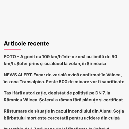
Articole recente
FOTO – A gonit cu 109 km/h într-o zonă cu limită de 50
km/h. Șofer prins și cu alcool la volan, în Șirineasa
NEWS ALERT. Focar de variolă ovină confirmat în Vâlcea,
în zona Transalpina. Peste 500 de mioare vor fi sacrificate
Taxi fără autorizație, depistat de polițiști pe DN 7, la
Râmnicu Vâlcea. Șoferul a rămas fără plăcuțe și certificat
Răsturnare de situație în cazul incendiului din Alunu. Soția
bărbatului mort este cercetată pentru ucidere din culpă