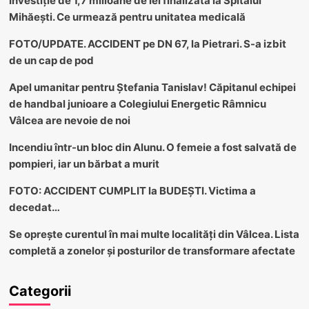
Investiție de 1,7 milioane de lei finalizată la Spitalul
Mihăești. Ce urmează pentru unitatea medicală
FOTO/UPDATE. ACCIDENT pe DN 67, la Pietrari. S-a izbit
de un cap de pod
Apel umanitar pentru Ștefania Tanislav! Căpitanul echipei
de handbal junioare a Colegiului Energetic Râmnicu
Vâlcea are nevoie de noi
Incendiu într-un bloc din Alunu. O femeie a fost salvată de
pompieri, iar un bărbat a murit
FOTO: ACCIDENT CUMPLIT la BUDEȘTI. Victima a
decedat…
Se oprește curentul în mai multe localități din Vâlcea. Lista
completă a zonelor și posturilor de transformare afectate
Categorii