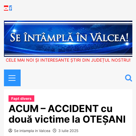
Skip
Youtube
Facebook
to
content
CELE MAI NOI ȘI INTERESANTE ȘTIRI DIN JUDEȚUL NOSTRU!
Primary
Menu
Fapt divers
ACUM – ACCIDENT cu
două victime la OTEȘANI
Se intampla in Valcea
3 iulie 2025