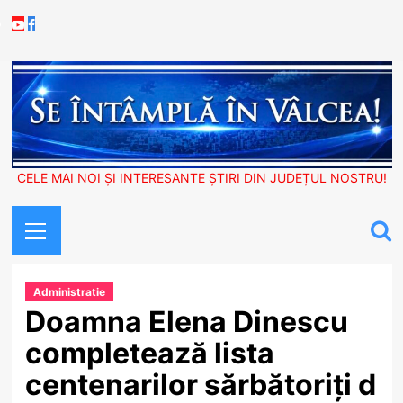
Skip
Youtube
Facebook
to
content
CELE MAI NOI ȘI INTERESANTE ȘTIRI DIN JUDEȚUL NOSTRU!
Primary
Menu
Administratie
Doamna Elena Dinescu
completează lista
centenarilor sărbătoriți d