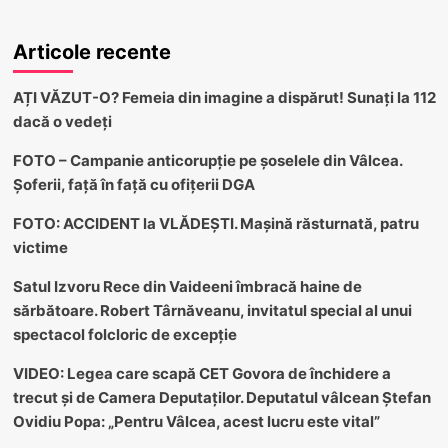
Articole recente
AȚI VĂZUT-O? Femeia din imagine a dispărut! Sunați la 112
dacă o vedeți
FOTO – Campanie anticorupție pe șoselele din Vâlcea.
Șoferii, față în față cu ofițerii DGA
FOTO: ACCIDENT la VLĂDEȘTI. Mașină răsturnată, patru
victime
Satul Izvoru Rece din Vaideeni îmbracă haine de
sărbătoare. Robert Târnăveanu, invitatul special al unui
spectacol folcloric de excepție
VIDEO: Legea care scapă CET Govora de închidere a
trecut și de Camera Deputaților. Deputatul vâlcean Ștefan
Ovidiu Popa: „Pentru Vâlcea, acest lucru este vital”