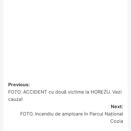
Post
Previous:
FOTO. ACCIDENT cu două victime la HOREZU. Vezi
navigation
cauza!
Next:
FOTO. Incendiu de amploare în Parcul Național
Cozia