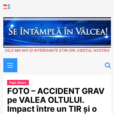
Skip
Youtube
Facebook
to
content
CELE MAI NOI ȘI INTERESANTE ȘTIRI DIN JUDEȚUL NOSTRU!
Primary
Menu
Fapt divers
FOTO – ACCIDENT GRAV
pe VALEA OLTULUI.
Impact între un TIR și o