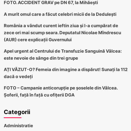
FOTO. ACCIDENT GRAV pe DN 67, la Mihăești
A murit omul care a făcut celebri micii de la Dedulești
România a vândut curent ieftin ziua și l-a cumpărat de
zece ori mai scump seara. Deputatul Nicolae Mîndrescu
(AUR) cere explicații Guvernului
Apel urgent al Centrului de Transfuzie Sanguină Vâlcea:
este nevoie de sânge din trei grupe
AȚI VĂZUT-O? Femeia din imagine a dispărut! Sunați la 112
dacă o vedeți
FOTO – Campanie anticorupție pe șoselele din Vâlcea.
Șoferii, față în față cu ofițerii DGA
Categorii
Administratie