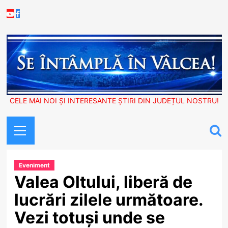
Skip
Youtube
Facebook
to
content
CELE MAI NOI ȘI INTERESANTE ȘTIRI DIN JUDEȚUL NOSTRU!
Primary
Menu
Eveniment
Valea Oltului, liberă de
lucrări zilele următoare.
Vezi totuși unde se