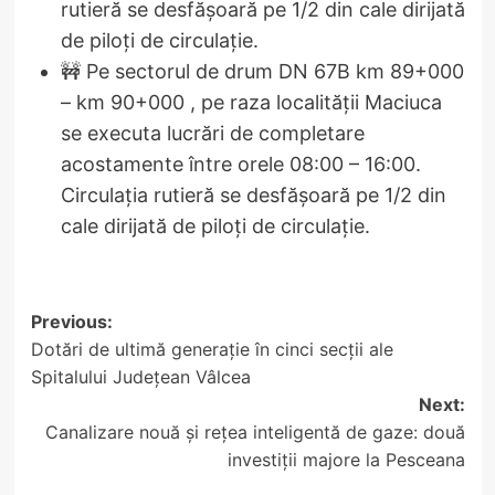
rutieră se desfășoară pe 1/2 din cale dirijată
de piloți de circulație.
🚧 Pe sectorul de drum DN 67B km 89+000
– km 90+000 , pe raza localității Maciuca
se executa lucrări de completare
acostamente între orele 08:00 – 16:00.
Circulația rutieră se desfășoară pe 1/2 din
cale dirijată de piloți de circulație.
Post
Previous:
Dotări de ultimă generație în cinci secții ale
navigation
Spitalului Județean Vâlcea
Next:
Canalizare nouă și rețea inteligentă de gaze: două
investiții majore la Pesceana