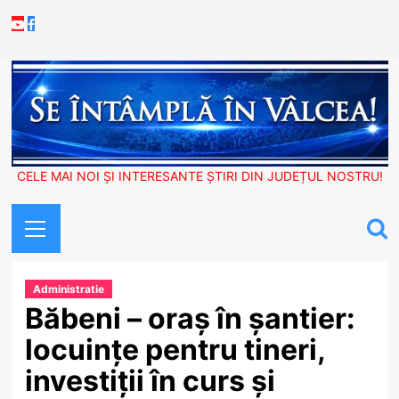
Skip
Youtube
Facebook
to
content
CELE MAI NOI ȘI INTERESANTE ȘTIRI DIN JUDEȚUL NOSTRU!
Primary
Menu
Administratie
Băbeni – oraș în șantier:
locuințe pentru tineri,
investiții în curs și