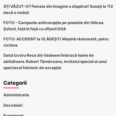
AȚI VĂZUT-O? Femeia din imagine a dispărut! Sunați la 112
dacă o vedeți
FOTO – Campanie anticorupție pe șoselele din Vâlcea.
Șoferii, față în față cu ofițerii DGA
FOTO: ACCIDENT la VLĂDEȘTI. Mașină răsturnată, patru
victime
Satul Izvoru Rece din Vaideeni îmbracă haine de
sărbătoare. Robert Târnăveanu, invitatul special al unui
spectacol folcloric de excepție
Categorii
Administratie
Dezvaluiri
Eveniment