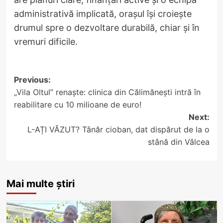
administrativă implicată, orașul își croiește
drumul spre o dezvoltare durabilă, chiar și în
vremuri dificile.
Post
Previous:
„Vila Oltul” renaște: clinica din Călimănești intră în
navigation
reabilitare cu 10 milioane de euro!
Next:
L-AȚI VĂZUT? Tânăr cioban, dat dispărut de la o
stână din Vâlcea
Mai multe știri