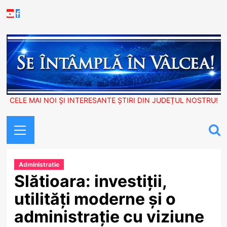
Skip
Youtube
Facebook
to
content
CELE MAI NOI ȘI INTERESANTE ȘTIRI DIN JUDEȚUL NOSTRU!
Primary
Menu
Administratie
Slătioara: investiții,
utilități moderne și o
administrație cu viziune