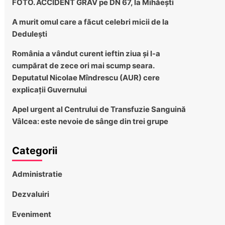
FOTO. ACCIDENT GRAV pe DN 67, la Mihăești
A murit omul care a făcut celebri micii de la
Dedulești
România a vândut curent ieftin ziua și l-a
cumpărat de zece ori mai scump seara.
Deputatul Nicolae Mîndrescu (AUR) cere
explicații Guvernului
Apel urgent al Centrului de Transfuzie Sanguină
Vâlcea: este nevoie de sânge din trei grupe
Categorii
Administratie
Dezvaluiri
Eveniment