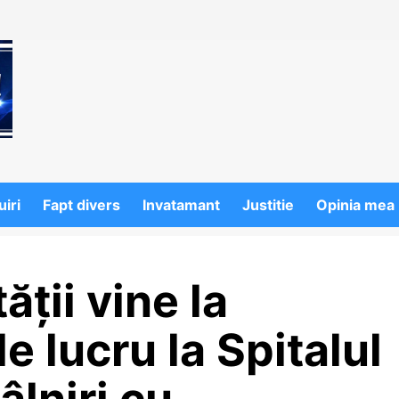
iri
Fapt divers
Invatamant
Justitie
Opinia mea
ății vine la
de lucru la Spitalul
âlniri cu