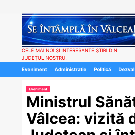
Skip
to
content
CELE MAI NOI ȘI INTERESANTE ȘTIRI DIN
JUDEȚUL NOSTRU!
Eveniment
Administratie
Politică
Dezvalu
Eveniment
Ministrul Sănăt
Vâlcea: vizită 
Județean și înt