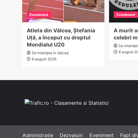
Eveniment
Eveniment
Atleta din Vâlcea, Ștefania
A murit o
Uță, a început cu dreptul
celebri m
Mondialul U20
Se intampl
6 august 2
Se intampla in Valcea
6 august 2026
Administratie
Dezvaluiri
Eveniment
Fapt di