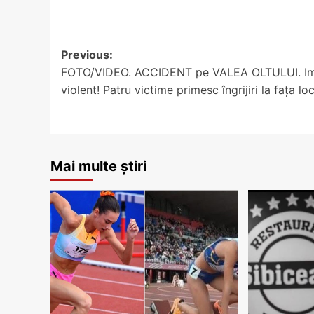
Post
Previous:
FOTO/VIDEO. ACCIDENT pe VALEA OLTULUI. I
navigation
violent! Patru victime primesc îngrijiri la fața loc
Mai multe știri