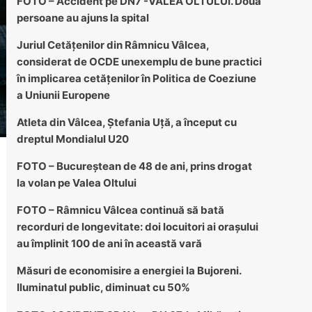
FOTO – Accident pe DN7 -VALEA OLTULUI. Două
persoane au ajuns la spital
Juriul Cetățenilor din Râmnicu Vâlcea,
considerat de OCDE unexemplu de bune practici
în implicarea cetățenilor în Politica de Coeziune
a Uniunii Europene
Atleta din Vâlcea, Ștefania Uță, a început cu
dreptul Mondialul U20
FOTO – Bucureștean de 48 de ani, prins drogat
la volan pe Valea Oltului
FOTO – Râmnicu Vâlcea continuă să bată
recorduri de longevitate: doi locuitori ai orașului
au împlinit 100 de ani în această vară
Măsuri de economisire a energiei la Bujoreni.
Iluminatul public, diminuat cu 50%