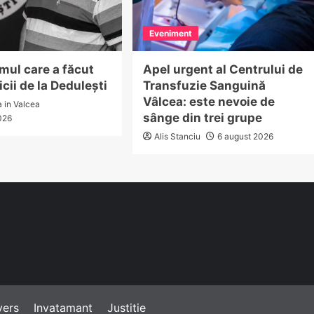
Eveniment
mul care a făcut
Apel urgent al Centrului de
icii de la Dedulești
Transfuzie Sanguină
Vâlcea: este nevoie de
a in Valcea
sânge din trei grupe
026
Alis Stanciu
6 august 2026
vers
Invatamant
Justitie