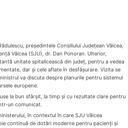
 Rădulescu, președintele Consiliului Județean Vâlcea,
ență Vâlcea (SJU), dr. Dan Ponoran. Ulterior,
ntă unitate spitalicească din județ, pentru a vedea
lementate, dar și cele aflate în desfășurare. Vizita se
inistrul va discuta despre planurile pentru sistemul
ursele europene.
se la bun sfârșit, la timp și cu rezultate clare pentru
într-un comunicat.
 ministerului, în contextul în care SJU Vâlcea
voie continuă de dotări moderne pentru pacienți și