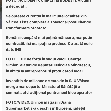
FOTO: ACCIDENT CUMPLIT la BUDEȘTI. Victima
a decedat…
Se oprește curentul în mai multe localități din
Vâlcea. Lista completă a zonelor și posturilor de
transformare afectate
Românii cumpără mai puțină mâncare, mai puțin
combustibil și mai puține produse. Ce arată noile
date INS
FOTO – Tur de forță în sudul Vâlcii. George
Simion, alături de deputatul Nicolae Mîndrescu,
în vizită la antreprenori și producători locali
Investiția de milioane de euro de la SJU Vâlcea
merge mai departe. Ministerul Sănătății a
semnat actul adițional pentru noul bloc operator
FOTO/VIDEO. Un nou magazin Diana
Supermarket s-a deschis în Bujoreni, județul