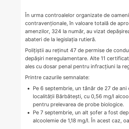
În urma controalelor organizate de oamenii 
contravenționale, în valoare totală de apr
amenzilor, 324 la număr, au vizat depășirea 
abateri de la legislația rutieră.
Polițiștii au reținut 47 de permise de condu
depășiri neregulamentare. Alte 11 certificat
ales cu dosar penal pentru infracțiuni la reg
Printre cazurile semnalate:
Pe 6 septembrie, un tânăr de 27 de ani 
localității Bărbătești, cu 0,56 mg/l alcool 
pentru prelevarea de probe biologice.
Pe 7 septembrie, un alt șofer a fost dep
alcoolemie de 1,18 mg/l. În acest caz, o