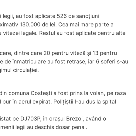
legii, au fost aplicate 526 de sancțiuni
oximativ 130.000 de lei. Cea mai mare parte a
vitezei legale. Restul au fost aplicate pentru alte
cere, dintre care 20 pentru viteză și 13 pentru
e de înmatriculare au fost retrase, iar 6 șoferi s-au
imul circulației.
din comuna Costești a fost prins la volan, pe raza
pur în aerul expirat. Polițiștii l-au dus la spital
istat pe DJ703P, în orașul Brezoi, având o
amenii legii au deschis dosar penal.