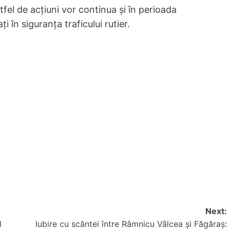
fel de acțiuni vor continua și în perioada
i în siguranța traficului rutier.
Next:
l
Iubire cu scântei între Râmnicu Vâlcea și Făgăraș: