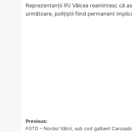
Reprezentanții IPJ Vâlcea reamintesc că ast
următoare, polițiștii fiind permanent implicaț
Post
Previous:
FOTO – Nordul Vâlcii, sub cod galben! Carosabi
navigation