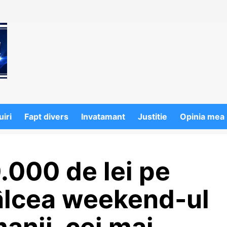
iri
Fapt divers
Invatamant
Justitie
Opinia mea
.000 de lei pe
Vâlcea weekend-ul
anii, cei mai