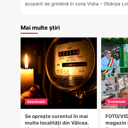
acoperit de grindină în zona Vidra – Obârșia Lot
Mai multe știri
Eveniment
Eveniment
Se oprește curentul în mai
FOTO/VID
multe localități din Vâlcea.
magazin 