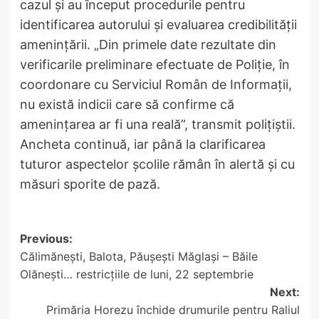
cazul și au început procedurile pentru
identificarea autorului și evaluarea credibilității
amenințării. „Din primele date rezultate din
verificarile preliminare efectuate de Poliție, în
coordonare cu Serviciul Român de Informații,
nu există indicii care să confirme că
amenințarea ar fi una reală”, transmit polițiștii.
Ancheta continuă, iar până la clarificarea
tuturor aspectelor școlile rămân în alertă şi cu
măsuri sporite de pază.
Post
Previous:
Călimănești, Balota, Păușești Măglași – Băile
navigation
Olănești… restricțiile de luni, 22 septembrie
Next:
Primăria Horezu închide drumurile pentru Raliul