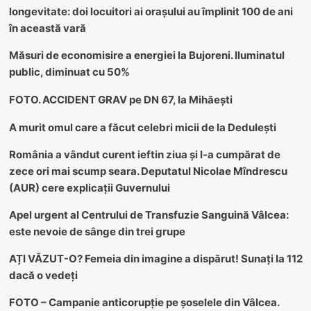
longevitate: doi locuitori ai orașului au împlinit 100 de ani
în această vară
Măsuri de economisire a energiei la Bujoreni. Iluminatul
public, diminuat cu 50%
FOTO. ACCIDENT GRAV pe DN 67, la Mihăești
A murit omul care a făcut celebri micii de la Dedulești
România a vândut curent ieftin ziua și l-a cumpărat de
zece ori mai scump seara. Deputatul Nicolae Mîndrescu
(AUR) cere explicații Guvernului
Apel urgent al Centrului de Transfuzie Sanguină Vâlcea:
este nevoie de sânge din trei grupe
AȚI VĂZUT-O? Femeia din imagine a dispărut! Sunați la 112
dacă o vedeți
FOTO – Campanie anticorupție pe șoselele din Vâlcea.