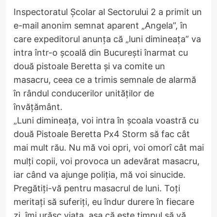
Inspectoratul Școlar al Sectorului 2 a primit un
e-mail anonim semnat aparent „Angela”, în
care expeditorul anunța că „luni dimineața” va
intra într-o școală din București înarmat cu
două pistoale Beretta și va comite un
masacru, ceea ce a trimis semnale de alarmă
în rândul conducerilor unităților de
învățământ.
„Luni dimineața, voi intra în școala voastră cu
două Pistoale Beretta Px4 Storm să fac cât
mai mult rău. Nu mă voi opri, voi omorî cât mai
mulți copii, voi provoca un adevărat masacru,
iar când va ajunge poliția, mă voi sinucide.
Pregătiți-vă pentru masacrul de luni. Toți
meritați să suferiți, eu îndur durere în fiecare
zi, îmi urăsc viața, așa că este timpul să vă