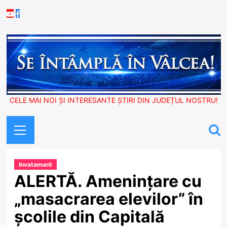
Skip
Youtube
Facebook
to
content
CELE MAI NOI ȘI INTERESANTE ȘTIRI DIN JUDEȚUL NOSTRU!
Primary
Menu
Invatamant
ALERTĂ. Amenințare cu
„masacrarea elevilor” în
școlile din Capitală