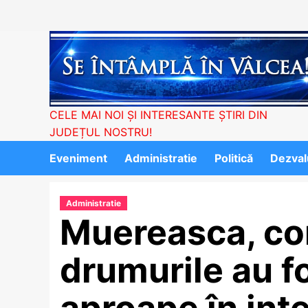
Skip
to
content
CELE MAI NOI ȘI INTERESANTE ȘTIRI DIN
JUDEȚUL NOSTRU!
Eveniment
Administratie
Politică
Dezvalu
Administratie
Muereasca, c
drumurile au f
aproape în inte