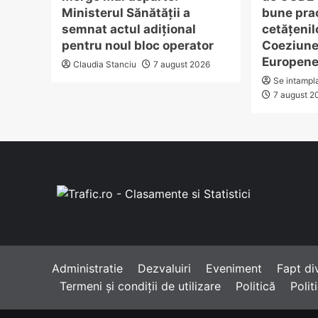
Ministerul Sănătății a
bune prac
semnat actul adițional
cetățenilo
pentru noul bloc operator
Coeziune
Europen
Claudia Stanciu
7 august 2026
Se intampl
7 august 2
Administratie
Dezvaluiri
Eveniment
Fapt di
Termeni și condiții de utilizare
Politică
Polit