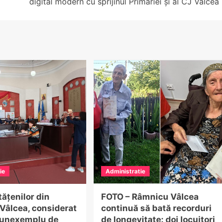
digital modern cu sprijinul Primăriei și al CJ Vâlcea
ie
Administratie
tățenilor din
FOTO – Râmnicu Vâlcea
Vâlcea, considerat
continuă să bată recorduri
 unexemplu de
de longevitate: doi locuitori