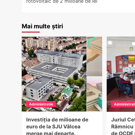
fotovoltaic de 2 milioane de lei
Mai multe știri
Administratie
Administrat
Investiția de milioane de
Juriul Ce
euro de la SJU Vâlcea
Râmnicu 
merge mai departe.
de OCDE