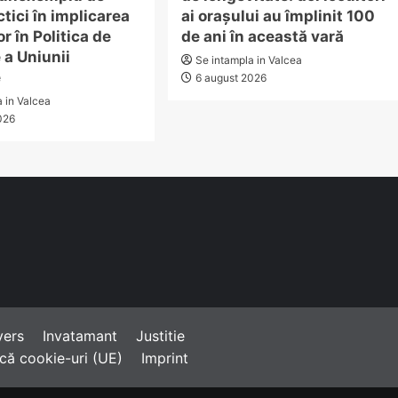
tici în implicarea
ai orașului au împlinit 100
r în Politica de
de ani în această vară
 a Uniunii
Se intampla in Valcea
e
6 august 2026
a in Valcea
026
vers
Invatamant
Justitie
ică cookie-uri (UE)
Imprint