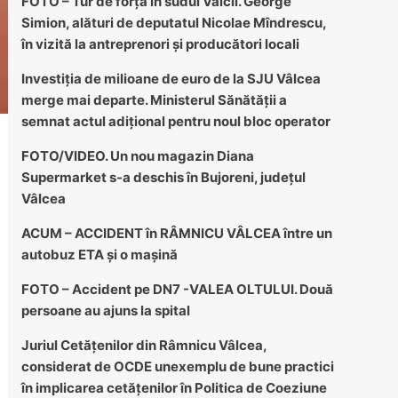
FOTO – Tur de forță în sudul Vâlcii. George
Simion, alături de deputatul Nicolae Mîndrescu,
în vizită la antreprenori și producători locali
Investiția de milioane de euro de la SJU Vâlcea
merge mai departe. Ministerul Sănătății a
semnat actul adițional pentru noul bloc operator
FOTO/VIDEO. Un nou magazin Diana
Supermarket s-a deschis în Bujoreni, județul
Vâlcea
ACUM – ACCIDENT în RÂMNICU VÂLCEA între un
autobuz ETA și o mașină
FOTO – Accident pe DN7 -VALEA OLTULUI. Două
persoane au ajuns la spital
Juriul Cetățenilor din Râmnicu Vâlcea,
considerat de OCDE unexemplu de bune practici
în implicarea cetățenilor în Politica de Coeziune