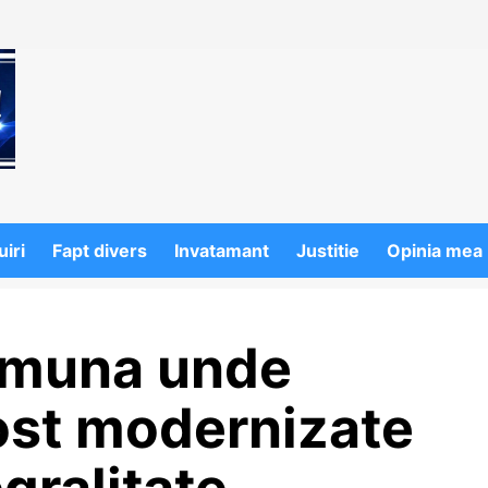
iri
Fapt divers
Invatamant
Justitie
Opinia mea
omuna unde
ost modernizate
gralitate