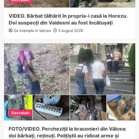
VIDEO. Bărbat tâlhărit în propria-i casă la Horezu.
Doi suspecți din Vaideeni au fost încătușați
Se intampla in Valcea
5 august 2026
Dezvaluiri
FOTO/VIDEO. Percheziții la braconieri din Vâlcea:
doi bărbați, reținuți. Polițiștii au ridicat arme și