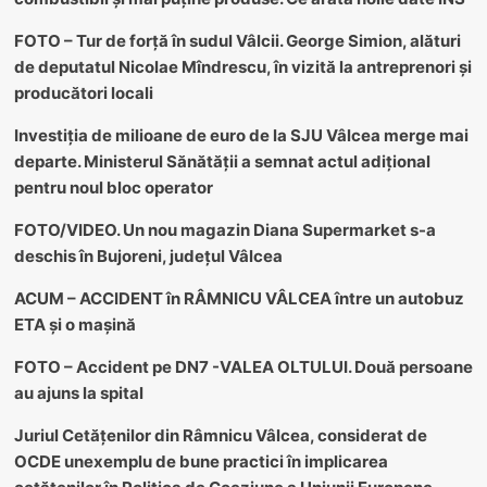
FOTO – Tur de forță în sudul Vâlcii. George Simion, alături
de deputatul Nicolae Mîndrescu, în vizită la antreprenori și
producători locali
Investiția de milioane de euro de la SJU Vâlcea merge mai
departe. Ministerul Sănătății a semnat actul adițional
pentru noul bloc operator
FOTO/VIDEO. Un nou magazin Diana Supermarket s-a
deschis în Bujoreni, județul Vâlcea
ACUM – ACCIDENT în RÂMNICU VÂLCEA între un autobuz
ETA și o mașină
FOTO – Accident pe DN7 -VALEA OLTULUI. Două persoane
au ajuns la spital
Juriul Cetățenilor din Râmnicu Vâlcea, considerat de
OCDE unexemplu de bune practici în implicarea