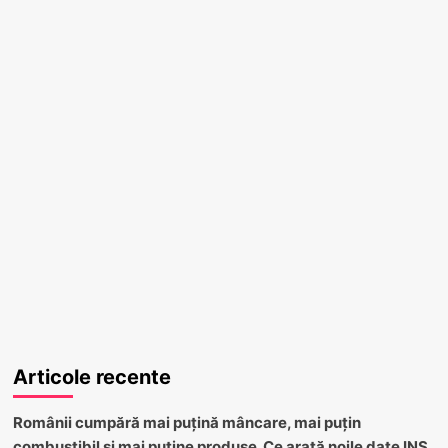
Articole recente
Românii cumpără mai puțină mâncare, mai puțin
combustibil și mai puține produse. Ce arată noile date INS