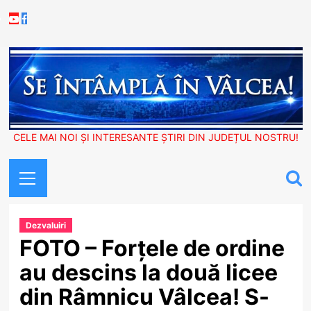
Skip
Youtube
Facebook
to
content
CELE MAI NOI ȘI INTERESANTE ȘTIRI DIN JUDEȚUL NOSTRU!
Primary
Menu
Dezvaluiri
FOTO – Forțele de ordine
au descins la două licee
din Râmnicu Vâlcea! S-