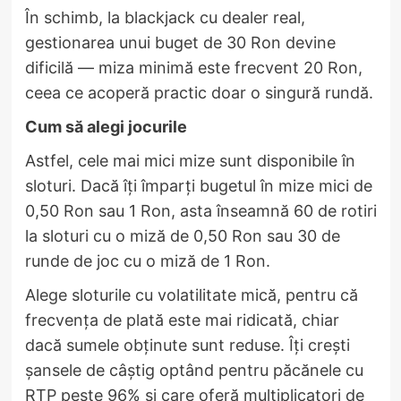
În schimb, la blackjack cu dealer real,
gestionarea unui buget de 30 Ron devine
dificilă — miza minimă este frecvent 20 Ron,
ceea ce acoperă practic doar o singură rundă.
Cum să alegi jocurile
Astfel, cele mai mici mize sunt disponibile în
sloturi. Dacă îți împarți bugetul în mize mici de
0,50 Ron sau 1 Ron, asta înseamnă 60 de rotiri
la sloturi cu o miză de 0,50 Ron sau 30 de
runde de joc cu o miză de 1 Ron.
Alege sloturile cu volatilitate mică, pentru că
frecvența de plată este mai ridicată, chiar
dacă sumele obținute sunt reduse. Îți crești
șansele de câștig optând pentru păcănele cu
RTP peste 96% și care oferă multiplicatori de