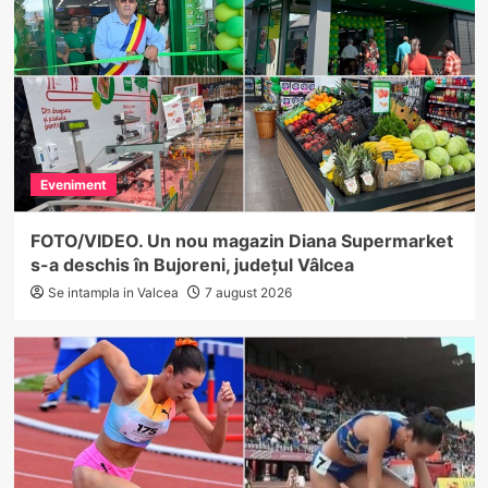
Eveniment
FOTO/VIDEO. Un nou magazin Diana Supermarket
s-a deschis în Bujoreni, județul Vâlcea
Se intampla in Valcea
7 august 2026