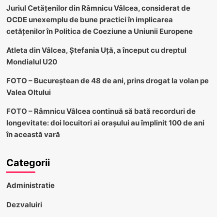
Juriul Cetățenilor din Râmnicu Vâlcea, considerat de
OCDE unexemplu de bune practici în implicarea
cetățenilor în Politica de Coeziune a Uniunii Europene
Atleta din Vâlcea, Ștefania Uță, a început cu dreptul
Mondialul U20
FOTO – Bucureștean de 48 de ani, prins drogat la volan pe
Valea Oltului
FOTO – Râmnicu Vâlcea continuă să bată recorduri de
longevitate: doi locuitori ai orașului au împlinit 100 de ani
în această vară
Categorii
Administratie
Dezvaluiri