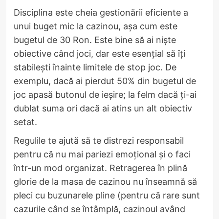
Disciplina este cheia gestionării eficiente a
unui buget mic la cazinou, așa cum este
bugetul de 30 Ron. Este bine să ai niște
obiective când joci, dar este esențial să îți
stabilești înainte limitele de stop joc. De
exemplu, dacă ai pierdut 50% din bugetul de
joc apasă butonul de ieșire; la felm dacă ți-ai
dublat suma ori dacă ai atins un alt obiectiv
setat.
Regulile te ajută să te distrezi responsabil
pentru că nu mai pariezi emoțional și o faci
într-un mod organizat. Retragerea în plină
glorie de la masa de cazinou nu înseamnă să
pleci cu buzunarele pline (pentru că rare sunt
cazurile când se întâmplă, cazinoul având