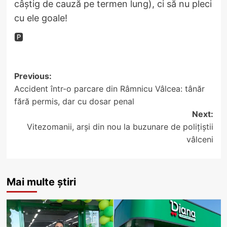
câștig de cauză pe termen lung), ci să nu pleci
cu ele goale!
🅿️
Post
Previous:
Accident într-o parcare din Râmnicu Vâlcea: tânăr
navigation
fără permis, dar cu dosar penal
Next:
Vitezomanii, arși din nou la buzunare de polițiștii
vâlceni
Mai multe știri