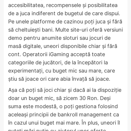
accesibilitatea, recompensele și posibilitatea
de a juca indiferent de bugetul de care dispui.
Pe unele platforme de cazinou poți juca și fără
să cheltuiești bani. Multe site-uri oferă versiuni
demo pentru anumite sloturi sau jocuri de
masă digitale, uneori disponibile chiar și fără
cont. Operatorii iGaming acceptă toate
categoriile de jucători, de la începători la
experimentați, cu buget mic sau mare, care
știu să joace ori care abia învață să joace.
Așa că poți să joci chiar și dacă ai la dispoziție
doar un buget mic, să zicem 30 Ron. Deși
suma este modestă, o poți gestiona folosind
aceleași principii de bankroll management ca
în cazul unui buget mai mare. În plus, uneori îl
puteți mări puțin cu ajutorul unor oferte