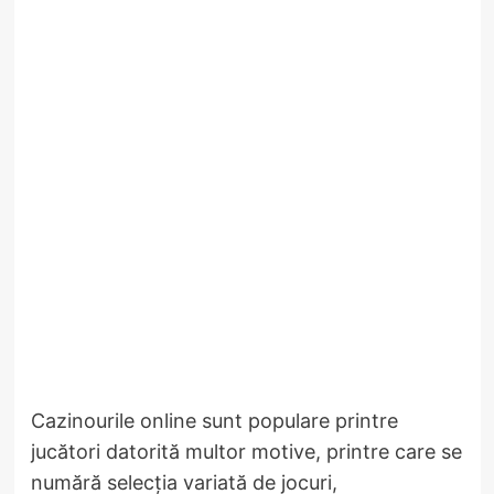
Cazinourile online sunt populare printre
jucători datorită multor motive, printre care se
numără selecția variată de jocuri,