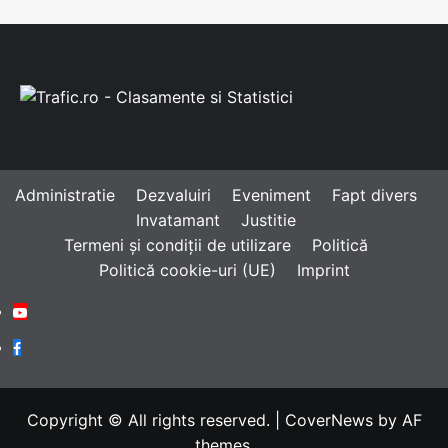
Administratie
Dezvaluiri
Eveniment
Fapt divers
Invatamant
Justitie
Termeni și condiții de utilizare
Politică
Politică cookie-uri (UE)
Imprint
Youtube
Facebook
Copyright © All rights reserved.
|
CoverNews
by AF
themes.