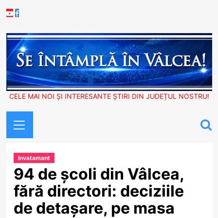
Skip
Youtube
Facebook
to
content
CELE MAI NOI ȘI INTERESANTE ȘTIRI DIN JUDEȚUL NOSTRU!
Primary
Menu
Invatamant
94 de școli din Vâlcea,
fără directori: deciziile
de detașare, pe masa