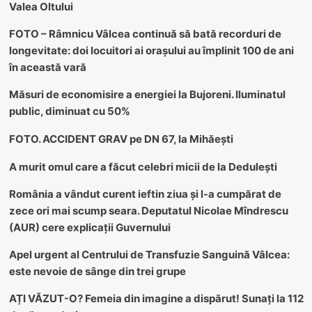
Valea Oltului
FOTO – Râmnicu Vâlcea continuă să bată recorduri de
longevitate: doi locuitori ai orașului au împlinit 100 de ani
în această vară
Măsuri de economisire a energiei la Bujoreni. Iluminatul
public, diminuat cu 50%
FOTO. ACCIDENT GRAV pe DN 67, la Mihăești
A murit omul care a făcut celebri micii de la Dedulești
România a vândut curent ieftin ziua și l-a cumpărat de
zece ori mai scump seara. Deputatul Nicolae Mîndrescu
(AUR) cere explicații Guvernului
Apel urgent al Centrului de Transfuzie Sanguină Vâlcea:
este nevoie de sânge din trei grupe
AȚI VĂZUT-O? Femeia din imagine a dispărut! Sunați la 112