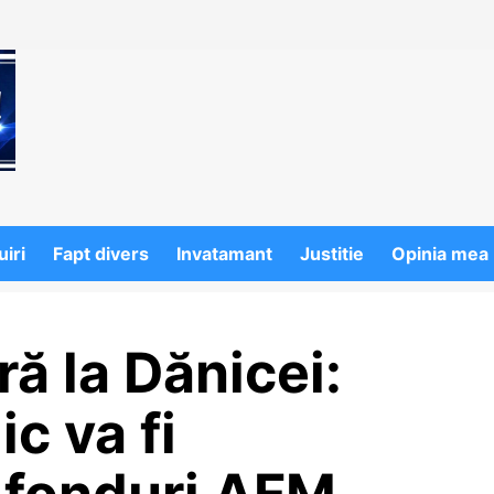
iri
Fapt divers
Invatamant
Justitie
Opinia mea
ră la Dănicei:
ic va fi
 fonduri AFM