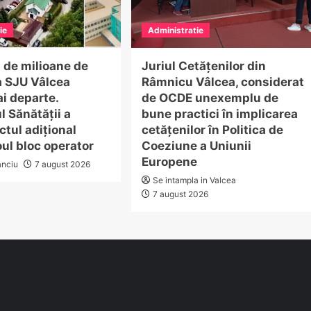
ie
Administratie
a de milioane de
Juriul Cetățenilor din
a SJU Vâlcea
Râmnicu Vâlcea, considerat
i departe.
de OCDE unexemplu de
l Sănătății a
bune practici în implicarea
tul adițional
cetățenilor în Politica de
ul bloc operator
Coeziune a Uniunii
Europene
anciu
7 august 2026
Se intampla in Valcea
7 august 2026