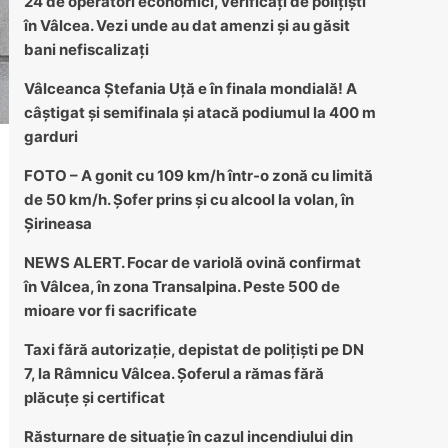
24 de operatori economici, verificați de polițiști
în Vâlcea. Vezi unde au dat amenzi și au găsit
bani nefiscalizați
Vâlceanca Ștefania Uță e în finala mondială! A
câștigat și semifinala și atacă podiumul la 400 m
garduri
FOTO – A gonit cu 109 km/h într-o zonă cu limită
de 50 km/h. Șofer prins și cu alcool la volan, în
Șirineasa
NEWS ALERT. Focar de variolă ovină confirmat
în Vâlcea, în zona Transalpina. Peste 500 de
mioare vor fi sacrificate
Taxi fără autorizație, depistat de polițiști pe DN
7, la Râmnicu Vâlcea. Șoferul a rămas fără
plăcuțe și certificat
Răsturnare de situație în cazul incendiului din