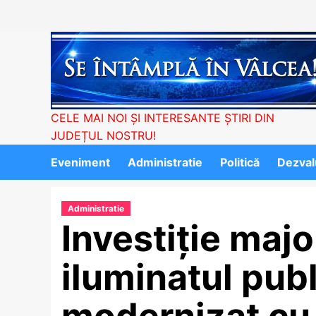
Skip
to
content
CELE MAI NOI ȘI INTERESANTE ȘTIRI DIN
JUDEȚUL NOSTRU!
Eveniment
Administratie
Politică
Dezvalu
Administratie
Investiție majo
iluminatul publ
modernizat cu