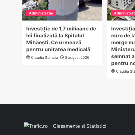
Administratie
Administrat
Investiție de 1,7 milioane de
Investiți
lei finalizată la Spitalul
euro de l
Mihăești. Ce urmează
merge ma
pentru unitatea medicală
Ministeru
semnat ac
Claudia Stanciu
8 august 2026
pentru no
Claudia St