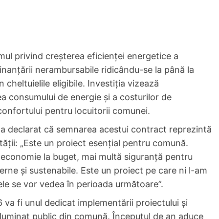
mul privind creșterea eficienței energetice a
 finanțării nerambursabile ridicându-se la până la
heltuielile eligibile. Investiția vizează
a consumului de energie și a costurilor de
 confortului pentru locuitorii comunei.
 a declarat că semnarea acestui contract reprezintă
ății: „Este un proiect esențial pentru comună.
 economie la buget, mai multă siguranță pentru
rne și sustenabile. Este un proiect pe care ni l-am
tele se vor vedea în perioada următoare”.
va fi unul dedicat implementării proiectului și
 iluminat public din comună. Începutul de an aduce