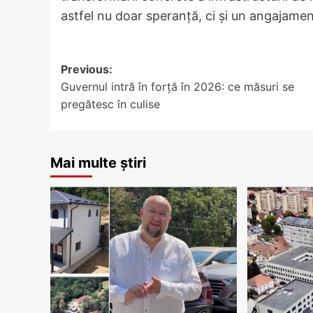
astfel nu doar speranță, ci și un angajame
Post
Previous:
Guvernul intră în forță în 2026: ce măsuri se
navigation
pregătesc în culise
Mai multe știri