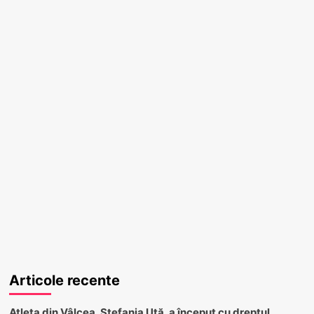
Articole recente
Atleta din Vâlcea, Ștefania Uță, a început cu dreptul