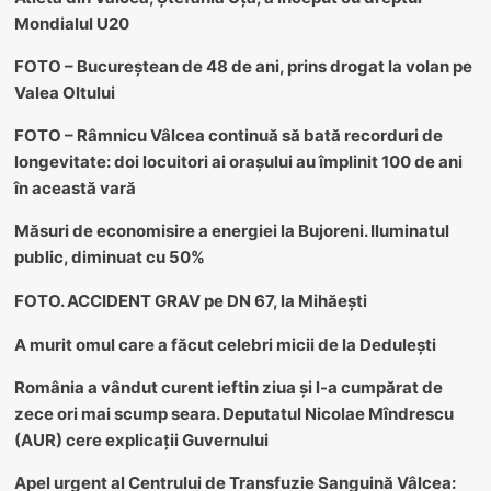
Mondialul U20
FOTO – Bucureștean de 48 de ani, prins drogat la volan pe
Valea Oltului
FOTO – Râmnicu Vâlcea continuă să bată recorduri de
longevitate: doi locuitori ai orașului au împlinit 100 de ani
în această vară
Măsuri de economisire a energiei la Bujoreni. Iluminatul
public, diminuat cu 50%
FOTO. ACCIDENT GRAV pe DN 67, la Mihăești
A murit omul care a făcut celebri micii de la Dedulești
România a vândut curent ieftin ziua și l-a cumpărat de
zece ori mai scump seara. Deputatul Nicolae Mîndrescu
(AUR) cere explicații Guvernului
Apel urgent al Centrului de Transfuzie Sanguină Vâlcea: