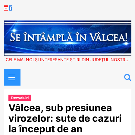
Skip
Youtube
Facebook
to
content
CELE MAI NOI ȘI INTERESANTE ȘTIRI DIN JUDEȚUL NOSTRU!
Primary
Menu
Dezvaluiri
Vâlcea, sub presiunea
virozelor: sute de cazuri
la început de an