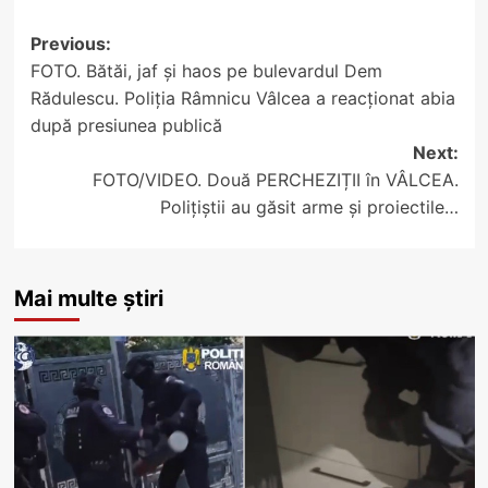
Post
Previous:
FOTO. Bătăi, jaf și haos pe bulevardul Dem
navigation
Rădulescu. Poliția Râmnicu Vâlcea a reacționat abia
după presiunea publică
Next:
FOTO/VIDEO. Două PERCHEZIȚII în VÂLCEA.
Polițiștii au găsit arme și proiectile…
Mai multe știri