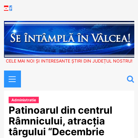
Skip
Youtube
Facebook
to
content
CELE MAI NOI ȘI INTERESANTE ȘTIRI DIN JUDEȚUL NOSTRU!
Primary
Menu
Administratie
Patinoarul din centrul
Râmnicului, atracția
târgului “Decembrie