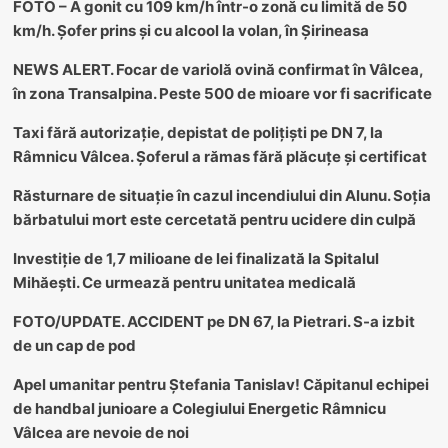
FOTO – A gonit cu 109 km/h într-o zonă cu limită de 50
km/h. Șofer prins și cu alcool la volan, în Șirineasa
NEWS ALERT. Focar de variolă ovină confirmat în Vâlcea,
în zona Transalpina. Peste 500 de mioare vor fi sacrificate
Taxi fără autorizație, depistat de polițiști pe DN 7, la
Râmnicu Vâlcea. Șoferul a rămas fără plăcuțe și certificat
Răsturnare de situație în cazul incendiului din Alunu. Soția
bărbatului mort este cercetată pentru ucidere din culpă
Investiție de 1,7 milioane de lei finalizată la Spitalul
Mihăești. Ce urmează pentru unitatea medicală
FOTO/UPDATE. ACCIDENT pe DN 67, la Pietrari. S-a izbit
de un cap de pod
Apel umanitar pentru Ștefania Tanislav! Căpitanul echipei
de handbal junioare a Colegiului Energetic Râmnicu
Vâlcea are nevoie de noi