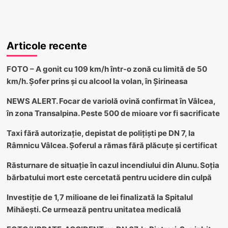
Articole recente
FOTO – A gonit cu 109 km/h într-o zonă cu limită de 50
km/h. Șofer prins și cu alcool la volan, în Șirineasa
NEWS ALERT. Focar de variolă ovină confirmat în Vâlcea,
în zona Transalpina. Peste 500 de mioare vor fi sacrificate
Taxi fără autorizație, depistat de polițiști pe DN 7, la
Râmnicu Vâlcea. Șoferul a rămas fără plăcuțe și certificat
Răsturnare de situație în cazul incendiului din Alunu. Soția
bărbatului mort este cercetată pentru ucidere din culpă
Investiție de 1,7 milioane de lei finalizată la Spitalul
Mihăești. Ce urmează pentru unitatea medicală