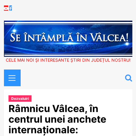
Skip
Youtube
Facebook
to
content
CELE MAI NOI ȘI INTERESANTE ȘTIRI DIN JUDEȚUL NOSTRU!
Primary
Menu
Dezvaluiri
Râmnicu Vâlcea, în
centrul unei anchete
internaționale: