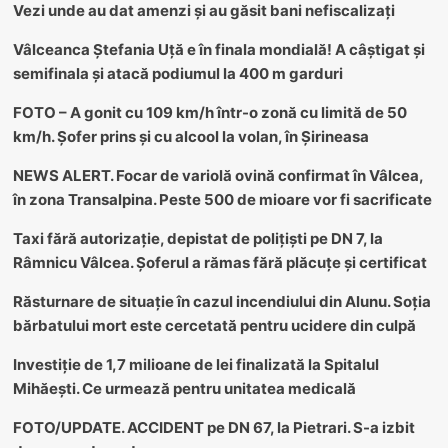
Vezi unde au dat amenzi și au găsit bani nefiscalizați
Vâlceanca Ștefania Uță e în finala mondială! A câștigat și
semifinala și atacă podiumul la 400 m garduri
FOTO – A gonit cu 109 km/h într-o zonă cu limită de 50
km/h. Șofer prins și cu alcool la volan, în Șirineasa
NEWS ALERT. Focar de variolă ovină confirmat în Vâlcea,
în zona Transalpina. Peste 500 de mioare vor fi sacrificate
Taxi fără autorizație, depistat de polițiști pe DN 7, la
Râmnicu Vâlcea. Șoferul a rămas fără plăcuțe și certificat
Răsturnare de situație în cazul incendiului din Alunu. Soția
bărbatului mort este cercetată pentru ucidere din culpă
Investiție de 1,7 milioane de lei finalizată la Spitalul
Mihăești. Ce urmează pentru unitatea medicală
FOTO/UPDATE. ACCIDENT pe DN 67, la Pietrari. S-a izbit