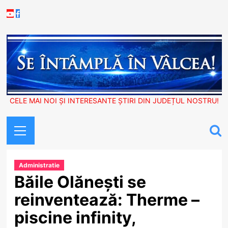
Skip
Youtube
Facebook
to
content
CELE MAI NOI ȘI INTERESANTE ȘTIRI DIN JUDEȚUL NOSTRU!
Primary
Menu
Administratie
Băile Olănești se
reinventează: Therme –
piscine infinity,