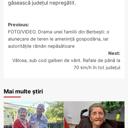
găsească județul nepregătit.
Post
Previous:
FOTO/VIDEO. Drama unei familii din Berbești: o
navigation
alunecare de teren le amenință gospodăria, iar
autoritățile rămân nepăsătoare
Next:
Vâlcea, sub cod galben de vânt. Rafale de până la
70 km/h în tot județul
Mai multe știri