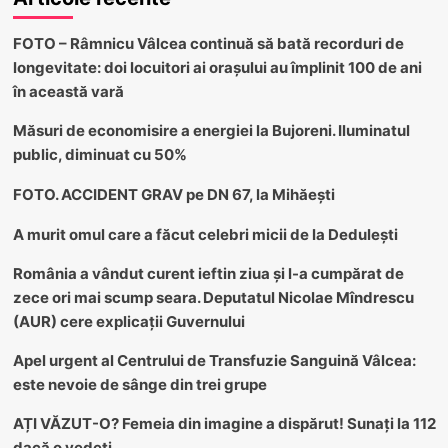
FOTO – Râmnicu Vâlcea continuă să bată recorduri de
longevitate: doi locuitori ai orașului au împlinit 100 de ani
în această vară
Măsuri de economisire a energiei la Bujoreni. Iluminatul
public, diminuat cu 50%
FOTO. ACCIDENT GRAV pe DN 67, la Mihăești
A murit omul care a făcut celebri micii de la Dedulești
România a vândut curent ieftin ziua și l-a cumpărat de
zece ori mai scump seara. Deputatul Nicolae Mîndrescu
(AUR) cere explicații Guvernului
Apel urgent al Centrului de Transfuzie Sanguină Vâlcea:
este nevoie de sânge din trei grupe
AȚI VĂZUT-O? Femeia din imagine a dispărut! Sunați la 112
dacă o vedeți