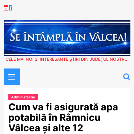
Skip
Youtube
Facebook
to
content
CELE MAI NOI ȘI INTERESANTE ȘTIRI DIN JUDEȚUL NOSTRU!
Primary
Menu
Administratie
Cum va fi asigurată apa
potabilă în Râmnicu
Vâlcea și alte 12