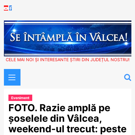
Skip
Youtube
Facebook
to
content
CELE MAI NOI ȘI INTERESANTE ȘTIRI DIN JUDEȚUL NOSTRU!
Primary
Menu
Eveniment
FOTO. Razie amplă pe
șoselele din Vâlcea,
weekend-ul trecut: peste