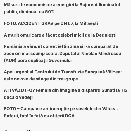
Măsuri de economisire a energiei la Bujoreni. Iluminatul
public, diminuat cu 50%
FOTO. ACCIDENT GRAV pe DN 67, la Mihăești
A murit omul care a făcut celebri micii de la Dedulești
România a vândut curent ieftin ziua și l-a cumpărat de
zece ori mai scump seara. Deputatul Nicolae Mîndrescu
(AUR) cere explicații Guvernului
Apel urgent al Centrului de Transfuzie Sanguină Vâlcea:
este nevoie de sânge din trei grupe
AȚI VĂZUT-O? Femeia din imagine a dispărut! Sunați la 112
dacă o vedeți
FOTO – Campanie anticorupție pe șoselele din Vâlcea.
Șoferii, față în față cu ofițerii DGA